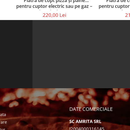
Piatră de copt pizza și pâine
Piatră de c
pentru cuptor electric sau pe gaz –
pentru cuptor 
set cu paletă din lemn (40 × 30 ×
set cu paletă
220,00 Lei
21
2,5 cm)
DATE COMERCIALE
ata
SC AMRITA SRL
rare
J2004000316145
tur