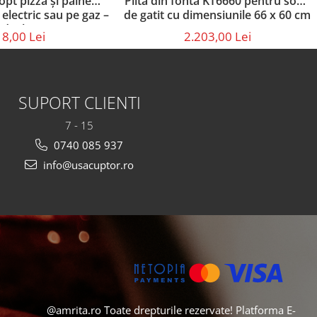
opt pizza și pâine
Plita din fonta KT6660 pentru soba
electric sau pe gaz –
de gatit cu dimensiunile 66 x 60 cm
 din lemn (36 × 30 ×
8,00 Lei
2.203,00 Lei
2,5 cm)
SUPORT CLIENTI
7 - 15
0740 085 937
info@usacuptor.ro
@amrita.ro Toate drepturile rezervate!
Platforma E-