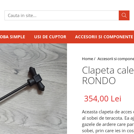
SOBA SIMPLE
USI DE CUPTOR
ACCESORII SI COMPONENTE
Home /
Accesorii si compon
Clapeta cal
RONDO
354,00 Lei
Aceasta clapeta de acces 
al sobei de teracota. Ea 
gazele de ardere care par
sobei, prin care ies in co