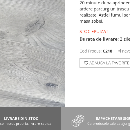
20 minute dupa aprindere
ardere parcurg un traseu 
realizate. Astfel fumul s
masa sobei.
STOC EPUIZAT
Durata de livrare:
2 zil
Cod Produs:
C218
Ai nev
ADAUGA LA FAVORITE
LIVRARE DIN STOC
IMPACHETARE SI
e in stoc propriu, livrare rapida
Ca produsele tale sa ajung