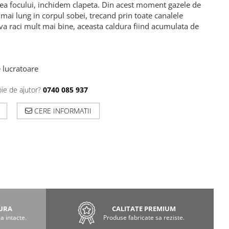
a focului, inchidem clapeta. Din acest moment gazele de
mai lung in corpul sobei, trecand prin toate canalele
e va raci mult mai bine, aceasta caldura fiind acumulata de
e lucratoare
oie de ajutor?
0740 085 937
CERE INFORMATII
GURA
CALITATE PREMIUM
a intacte.
Produse fabricate sa reziste.