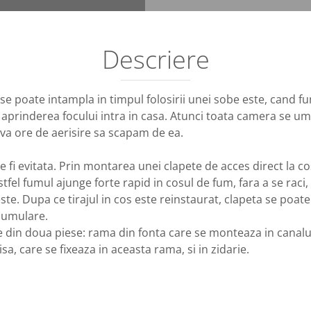
Descriere
 se poate intampla in timpul folosirii unei sobe este, cand f
 aprinderea focului intra in casa. Atunci toata camera se u
eva ore de aerisire sa scapam de ea.
 fi evitata. Prin montarea unei clapete de acces direct la 
stfel fumul ajunge forte rapid in cosul de fum, fara a se raci,
este. Dupa ce tirajul in cos este reinstaurat, clapeta se poate
cumulare.
din doua piese: rama din fonta care se monteaza in canalul 
sa, care se fixeaza in aceasta rama, si in zidarie.