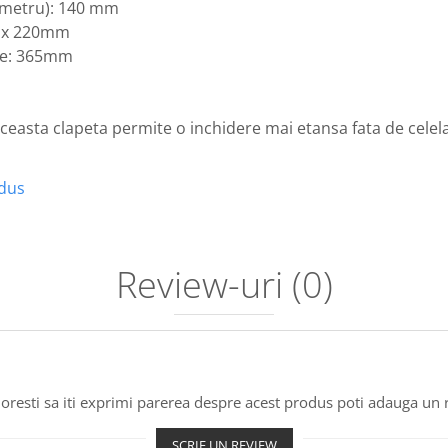
ametru): 140 mm
0 x 220mm
re: 365mm
 aceasta clapeta permite o inchidere mai etansa fata de celela
odus
Review-uri
(0)
oresti sa iti exprimi parerea despre acest produs poti adauga un 
SCRIE UN REVIEW