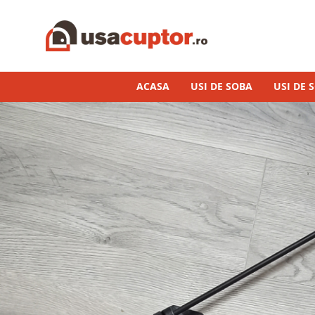
Accesorii si componente
Cuptor soba
ACASA
USI DE SOBA
USI DE 
Admisie aer pentru ardere
Hai la Grătar!
Plite de gatit
Aprindere si intretinere
Componente sobe