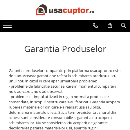
Accesorii si componente
Cuptor soba
Admisie aer pentru ardere
Garantia Produselor
Hai la Grătar!
Plite de gatit
Aprindere si intretinere
Garantia produselor cumparate prin platforma usacuptor.ro este
de 1 an. Aceasta garantie se refera la schimbarea produsului cu
Componente sobe
unul nou in cazul in care apar urmatoare probleme:
- probleme de fabricatie ascunse, care in momentul cumpararii
nu s-au vazut, nu s-au observat
- probleme in timpul utilizarii in regim normal a produselor
comandate, in scopul pentru care s-au fabricat. Garantia acopera
ruperea materialelor din care s-a realizat usa sau plita,
deformarea materialului etc. Sticla termorezistenta , snurul din
azbest sunt considerate consumabile si garantia nu acopera
schimbarea lor. Nu se considera viciu acoperit de garantie
decolorarea patarea materialelor usii, aparitia ruginii.