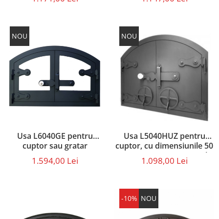
dreptunghiulara
NOU
NOU
Usa L6040GE pentru
Usa L5040HUZ pentru
cuptor sau gratar
cuptor, cu dimensiunile 50
prevazut cu geam
x 40 cm, prevazut cu grila
1.594,00 Lei
1.098,00 Lei
termorezistent, cu
dimensiunile 60 x 40 cm
-10%
NOU