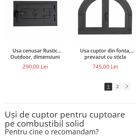
Usa cenusar Rustic
Usa cuptor din fonta,
Outdoor, dimensiuni
prevazut cu sticla
exterioare 46,5 x 26,5 cm
termorezistenta,
290,00 Lei
745,00 Lei
dimensiuni 59 x 48 cm
1
2
Uși de cuptor pentru cuptoare
pe combustibil solid
Pentru cine o recomandam?