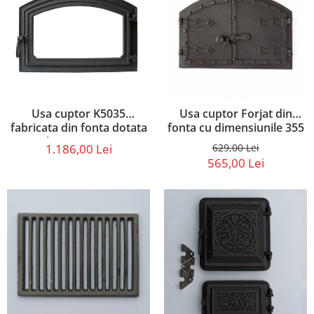
Usa cuptor K5035
Usa cuptor Forjat din
fabricata din fonta dotata
fonta cu dimensiunile 355
cu sticla termorezistenta
x 525 mm
1.186,00 Lei
629,00 Lei
565,00 Lei