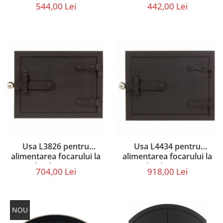
alimentarea focarului
dimensiunile 38 X 18 cm
544,00 Lei
442,00 Lei
Usa L3826 pentru
Usa L4434 pentru
alimentarea focarului la
alimentarea focarului la
sobe de gatit cu
sobe de gatit cu
704,00 Lei
918,00 Lei
dimensiunea 38 X 26 cm
dimensiunea 44 X 34 cm
NOU