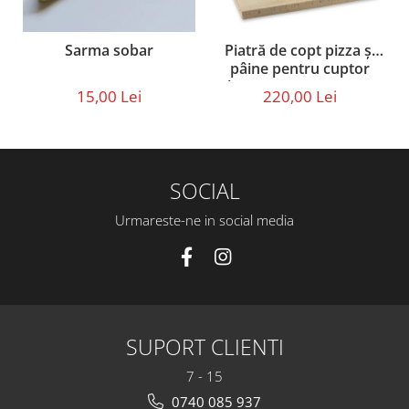
Piatră de copt pizza și
Sarma sobar
pâine pentru cuptor
electric sau pe gaz – set
220,00 Lei
15,00 Lei
cu paletă din lemn (40 ×
30 × 2,5 cm)
SOCIAL
Urmareste-ne in social media
SUPORT CLIENTI
7 - 15
0740 085 937