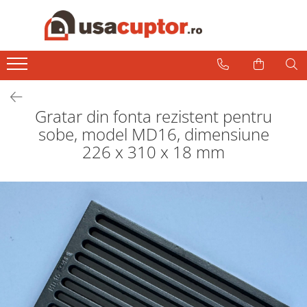
Accesorii si componente
Cuptor soba
Admisie aer pentru ardere
Gratar din fonta rezistent pentru
Hai la Grătar!
sobe, model MD16, dimensiune
Plite de gatit
226 x 310 x 18 mm
Aprindere si intretinere
Componente sobe