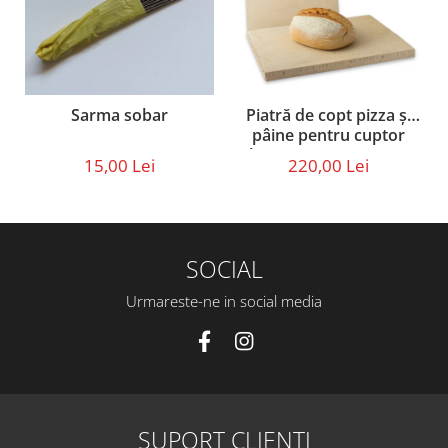
Piatră de copt pizza și
Sarma sobar
pâine pentru cuptor
electric sau pe gaz – set
220,00 Lei
15,00 Lei
cu paletă din lemn (40 ×
30 × 2,5 cm)
SOCIAL
Urmareste-ne in social media
SUPORT CLIENTI