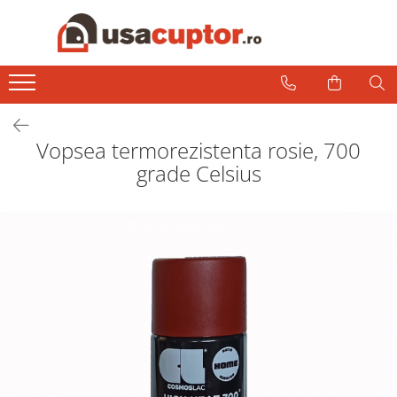
Accesorii si componente
Cuptor soba
Admisie aer pentru ardere
Vopsea termorezistenta rosie, 700
Hai la Grătar!
grade Celsius
Plite de gatit
Aprindere si intretinere
Componente sobe