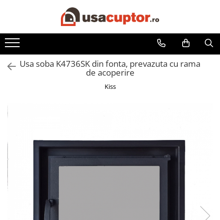
Accesorii si componente
Cuptor soba
Usa soba K4736SK din fonta, prevazuta cu rama
Admisie aer pentru ardere
de acoperire
Hai la Grătar!
Kiss
Plite de gatit
Aprindere si intretinere
Componente sobe