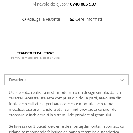
Ai nevoie de ajutor?
0740 085 937
Adauga la Favorite
Cere informatii
TRANSPORT PALETIZAT
Pentru comenzi grele, peste 40 kg.
Descriere
Usa de soba realizata in stil modern, cu un design simplu, dar cu
caracter. Aceasta usa este compusa din doua parti, are o usa din
fonta de o calitate superioara, care este montata pe o rama
metalica. Usa are inchidere etansa, fiind prevazuta cu snur de
etansare la inchidere si la sistemul de prindere al geamului.
Se livreaza cu 3 bucati de cleme de montaj din fonta, in contact cu
zidaria se recomanda folosirea de banda ceramica autoadeziva