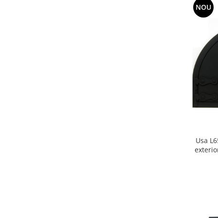
NOU
Usa L6
exterio