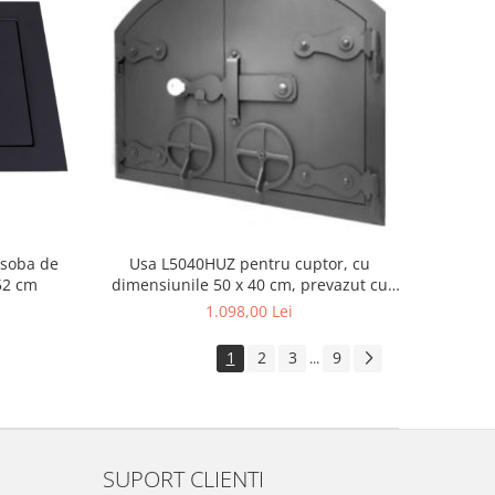
 soba de
Usa L5040HUZ pentru cuptor, cu
 52 cm
dimensiunile 50 x 40 cm, prevazut cu
grila
1.098,00 Lei
1
2
3
9
...
SUPORT CLIENTI