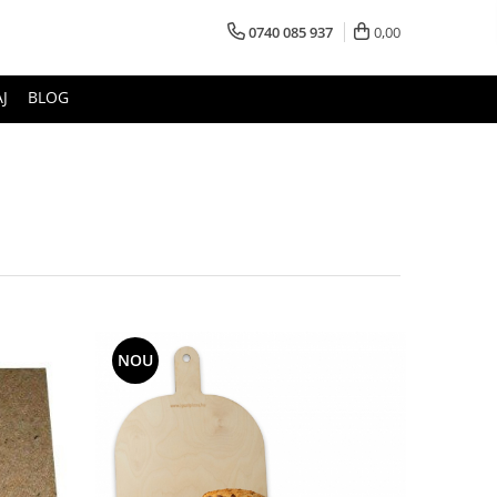
0740 085 937
0,00
J
BLOG
NOU