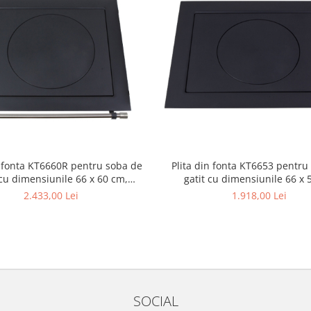
n fonta KT6660R pentru soba de
Plita din fonta KT6653 pentru
 cu dimensiunile 66 x 60 cm,
gatit cu dimensiunile 66 x
prevazuta cu bara inox
2.433,00 Lei
1.918,00 Lei
SOCIAL