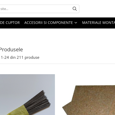
 DE CUPTOR
ACCESORII SI COMPONENTE
MATERIALE MONTA
Produsele
1-
24
din
211
produse