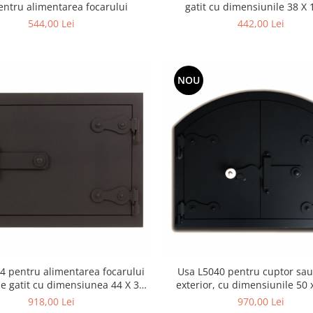
ntru alimentarea focarului
gatit cu dimensiunile 38 X
544,00 Lei
442,00 Lei
NOU
4 pentru alimentarea focarului
Usa L5040 pentru cuptor sau
de gatit cu dimensiunea 44 X 34
exterior, cu dimensiunile 50
cm
918,00 Lei
970,00 Lei