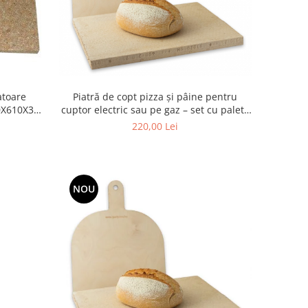
Piatră de copt pizza și pâine pentru
atoare
cuptor electric sau pe gaz – set cu paletă
00X610X30
din lemn (40 × 30 × 2,5 cm)
220,00 Lei
NOU