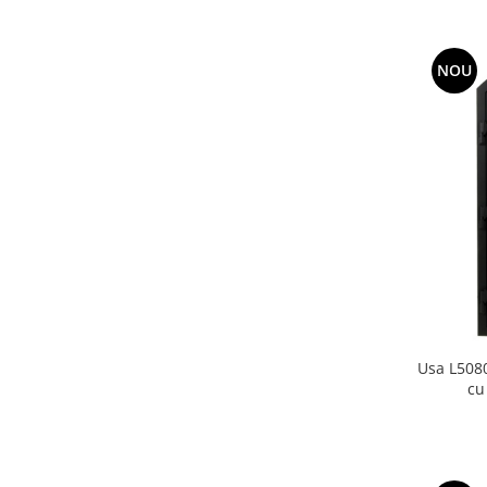
NOU
Usa L508
cu