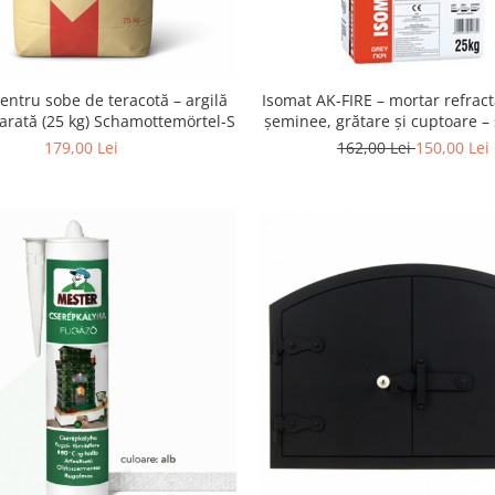
Isomat AK-FIRE – mortar refrac
entru sobe de teracotă – argilă
șeminee, grătare și cuptoare – 
arată (25 kg) Schamottemörtel-S
162,00 Lei
150,00 Lei
179,00 Lei