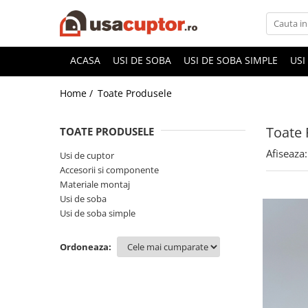
Accesorii si componente
ACASA
USI DE SOBA
USI DE SOBA SIMPLE
USI
Cuptor soba
Home /
Toate Produsele
Admisie aer pentru ardere
Hai la Grătar!
Toate 
TOATE PRODUSELE
Plite de gatit
Afiseaza:
Usi de cuptor
Aprindere si intretinere
Accesorii si componente
Componente sobe
Materiale montaj
Usi de soba
Usi de soba simple
Ordoneaza: