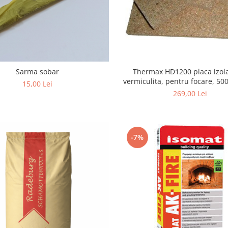
Sarma sobar
Thermax HD1200 placa izol
vermiculita, pentru focare, 5
15,00 Lei
mm
269,00 Lei
-7%