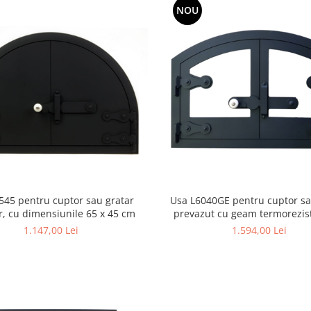
NOU
545 pentru cuptor sau gratar
Usa L6040GE pentru cuptor sa
r, cu dimensiunile 65 x 45 cm
prevazut cu geam termorezis
dimensiunile 60 x 40 
1.147,00 Lei
1.594,00 Lei