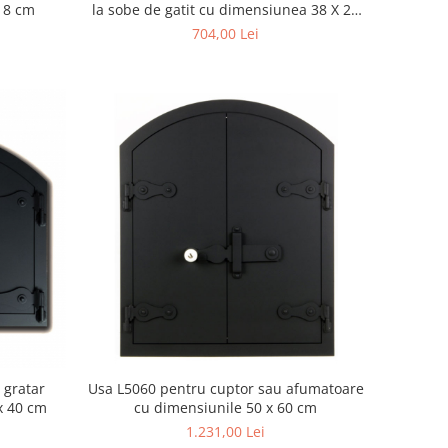
 18 cm
la sobe de gatit cu dimensiunea 38 X 26
cm
704,00 Lei
 gratar
Usa L5060 pentru cuptor sau afumatoare
 x 40 cm
cu dimensiunile 50 x 60 cm
1.231,00 Lei