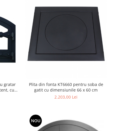
u gratar
Plita din fonta KT6660 pentru soba de
tent, cu
gatit cu dimensiunile 66 x 60 cm
cm
2.203,00 Lei
NOU