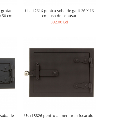
 gratar
Usa L2616 pentru soba de gatit 26 X 16
 x 50 cm
cm, usa de cenusar
392,00 Lei
 soba de
Usa L3826 pentru alimentarea focarului