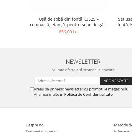
Ușă de sobă din fontă K3525 –
Set uș
compactă, etanșă, pentru sobe de gătit
fontă, 
și sobe mici
model r
856,00 Lei
NEWSLETTER
Nu rata ofertele si promotiile noastre
Vreau sa primesc newsletter cu promotiile magazinului.
Afla mai multe in
Politica de Confidentialitate
Despre noi
Metode de
Termeni si conditii
Informatii 