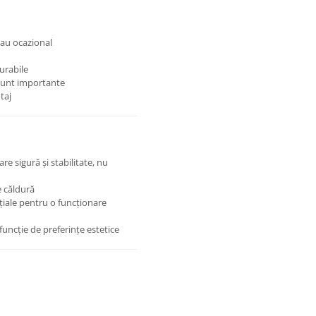
sau ocazional
urabile
i sunt importante
taj
e sigură și stabilitate, nu
e căldură
țiale pentru o funcționare
n funcție de preferințe estetice