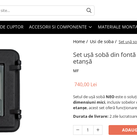
 DE CUPTOR
ACCESORII SI COMPONENTE
MATERIALE MONTA
Home /
Usi de soba /
Set ușă so
Set ușă sobă din fontă
etanșă
MF
740,00 Lei
Setul de ușă sobă
NEO
este o soluț
dimensiuni mici
, inclusiv sobelor
etanșe
, acest set oferă funcționare
Durata de livrare:
2 zile lucratoar
ADAUG