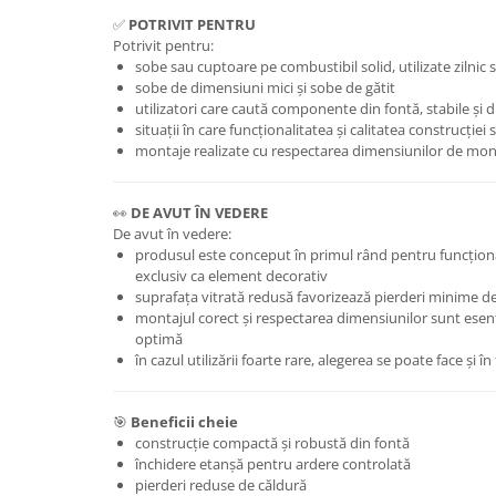
✅
POTRIVIT PENTRU
Potrivit pentru:
sobe sau cuptoare pe combustibil solid, utilizate zilnic 
sobe de dimensiuni mici și sobe de gătit
utilizatori care caută componente din fontă, stabile și d
situații în care funcționalitatea și calitatea construcție
montaje realizate cu respectarea dimensiunilor de mon
👀
DE AVUT ÎN VEDERE
De avut în vedere:
produsul este conceput în primul rând pentru funcționar
exclusiv ca element decorativ
suprafața vitrată redusă favorizează pierderi minime d
montajul corect și respectarea dimensiunilor sunt esen
optimă
în cazul utilizării foarte rare, alegerea se poate face și î
🎯
Beneficii cheie
construcție compactă și robustă din fontă
închidere etanșă pentru ardere controlată
pierderi reduse de căldură