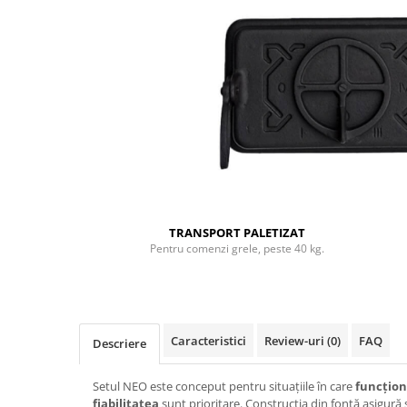
TRANSPORT PALETIZAT
Pentru comenzi grele, peste 40 kg.
Caracteristici
Review-uri
(0)
FAQ
Descriere
Setul NEO este conceput pentru situațiile în care
funcțion
fiabilitatea
sunt prioritare. Construcția din fontă asigură 