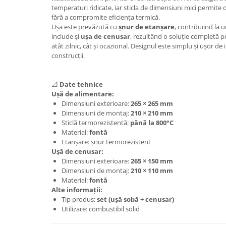
temperaturi ridicate, iar sticla de dimensiuni mici permite o 
fără a compromite eficiența termică.
Ușa este prevăzută cu
șnur de etanșare
, contribuind la u
include și
ușa de cenusar
, rezultând o soluție completă p
atât zilnic, cât și ocazional. Designul este simplu și ușor de 
construcții.
📐
Date tehnice
Ușă de alimentare:
Dimensiuni exterioare:
265 × 265 mm
Dimensiuni de montaj:
210 × 210 mm
Sticlă termorezistentă:
până la 800°C
Material:
fontă
Etanșare: șnur termorezistent
Ușă de cenusar:
Dimensiuni exterioare:
265 × 150 mm
Dimensiuni de montaj:
210 × 110 mm
Material:
fontă
Alte informații:
Tip produs:
set (ușă sobă + cenusar)
Utilizare: combustibil solid