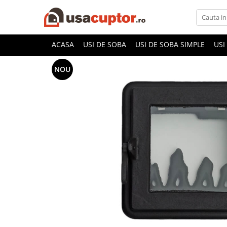
Accesorii si componente
ACASA
USI DE SOBA
USI DE SOBA SIMPLE
USI
Cuptor soba
NOU
Admisie aer pentru ardere
Hai la Grătar!
Plite de gatit
Aprindere si intretinere
Componente sobe