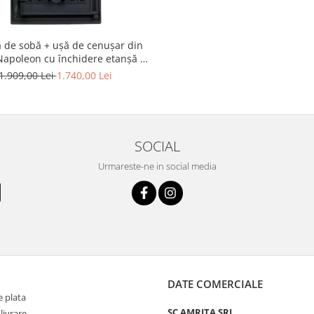
ă de sobă + ușă de cenușar din
Napoleon cu închidere etanșă –
otunjit, pentru sobe de teracotă
1.909,00 Lei
1.740,00 Lei
SOCIAL
Urmareste-ne in social media
DATE COMERCIALE
 plata
SC AMRITA SRL
livrare