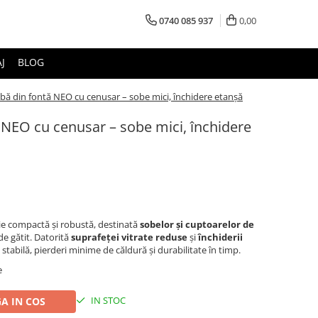
0740 085 937
0,00
J
BLOG
bă din fontă NEO cu cenusar – sobe mici, închidere etanșă
 NEO cu cenusar – sobe mici, închidere
ie compactă și robustă, destinată
sobelor și cuptoarelor de
 de gătit. Datorită
suprafeței vitrate reduse
și
închiderii
 stabilă, pierderi minime de căldură și durabilitate în timp.
e
IN STOC
A IN COS