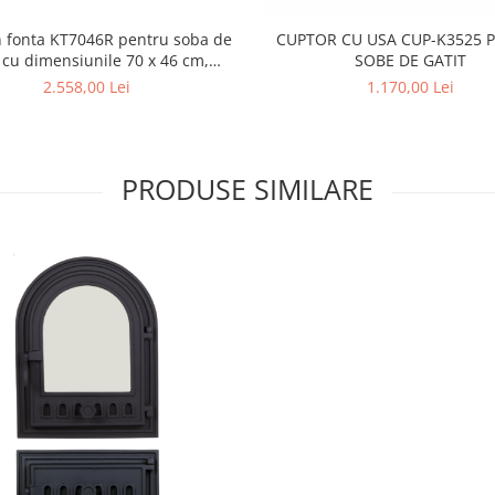
in fonta KT7046R pentru soba de
CUPTOR CU USA CUP-K3525 
t cu dimensiunile 70 x 46 cm,
SOBE DE GATIT
prevazuta cu bara inox
2.558,00 Lei
1.170,00 Lei
PRODUSE SIMILARE