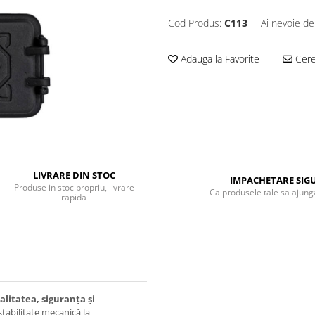
Cod Produs:
C113
Ai nevoie de
Adauga la Favorite
Cere 
LIVRARE DIN STOC
IMPACHETARE SIG
Produse in stoc propriu, livrare
Ca produsele tale sa ajunga
rapida
alitatea, siguranța și
stabilitate mecanică la