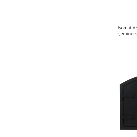
Isomat AK
șeminee,