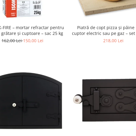
-FIRE – mortar refractar pentru
Piatră de copt pizza și pâine
 grătare și cuptoare – sac 25 kg
cuptor electric sau pe gaz – set
din lemn (36 × 30 × 2,5 
162,00 Lei
150,00 Lei
218,00 Lei