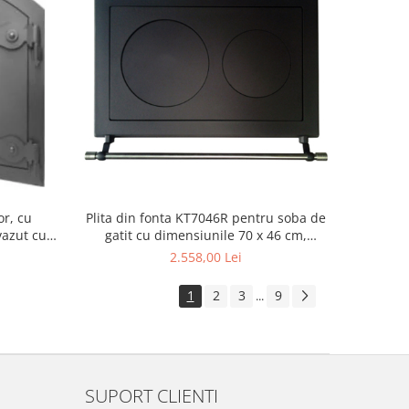
r, cu
Plita din fonta KT7046R pentru soba de
vazut cu
gatit cu dimensiunile 70 x 46 cm,
prevazuta cu bara inox
2.558,00 Lei
1
2
3
9
...
SUPORT CLIENTI