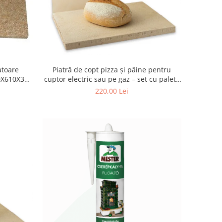
Piatră de copt pizza și pâine pentru
atoare
cuptor electric sau pe gaz – set cu paletă
00X610X30
din lemn (40 × 30 × 2,5 cm)
220,00 Lei