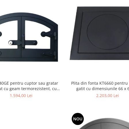
40GE pentru cuptor sau gratar
Plita din fonta KT6660 pentru
t cu geam termorezistent, cu
gatit cu dimensiunile 66 x
imensiunile 60 x 40 cm
1.594,00 Lei
2.203,00 Lei
NOU