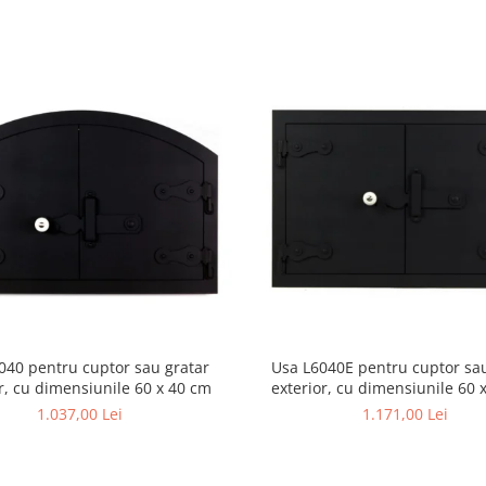
040 pentru cuptor sau gratar
Usa L6040E pentru cuptor sa
r, cu dimensiunile 60 x 40 cm
exterior, cu dimensiunile 60 
dreptunghiulara
1.037,00 Lei
1.171,00 Lei