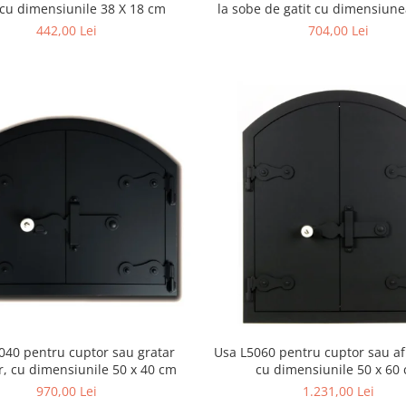
 cu dimensiunile 38 X 18 cm
la sobe de gatit cu dimensiune
cm
442,00 Lei
704,00 Lei
040 pentru cuptor sau gratar
Usa L5060 pentru cuptor sau a
r, cu dimensiunile 50 x 40 cm
cu dimensiunile 50 x 60
970,00 Lei
1.231,00 Lei