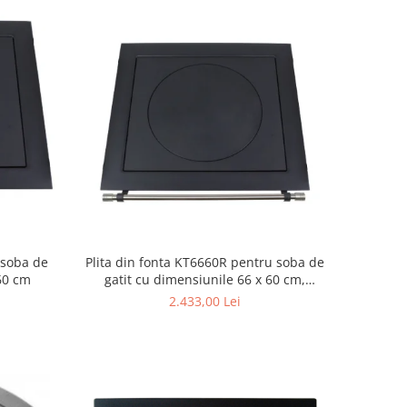
 soba de
Plita din fonta KT6660R pentru soba de
 60 cm
gatit cu dimensiunile 66 x 60 cm,
prevazuta cu bara inox
2.433,00 Lei