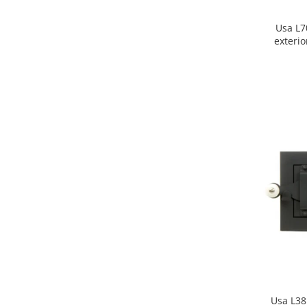
Usa L7
exterio
Usa L38