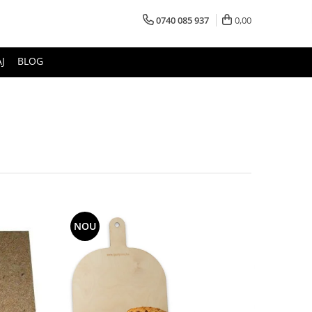
0740 085 937
0,00
J
BLOG
NOU