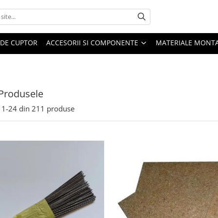
 DE CUPTOR
ACCESORII SI COMPONENTE
MATERIALE MONTA
Produsele
1-
24
din
211
produse