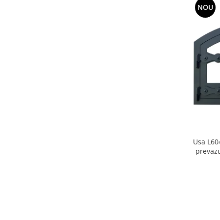
NOU
Usa L60
prevazu
d