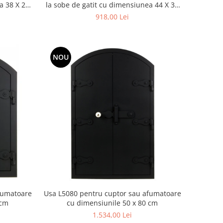
a 38 X 26
la sobe de gatit cu dimensiunea 44 X 34
cm
918,00 Lei
NOU
fumatoare
Usa L5080 pentru cuptor sau afumatoare
 cm
cu dimensiunile 50 x 80 cm
1.534,00 Lei