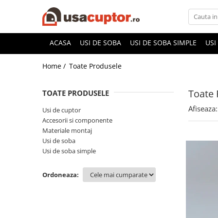
Accesorii si componente
ACASA
USI DE SOBA
USI DE SOBA SIMPLE
USI
Cuptor soba
Home /
Toate Produsele
Admisie aer pentru ardere
Hai la Grătar!
Toate 
TOATE PRODUSELE
Plite de gatit
Afiseaza:
Usi de cuptor
Aprindere si intretinere
Accesorii si componente
Componente sobe
Materiale montaj
Usi de soba
Usi de soba simple
Ordoneaza: