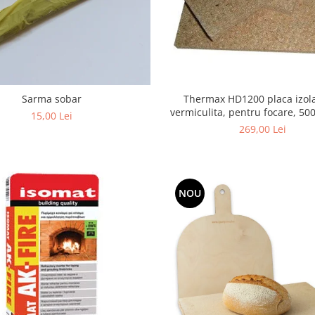
Sarma sobar
Thermax HD1200 placa izol
vermiculita, pentru focare, 5
15,00 Lei
mm
269,00 Lei
NOU