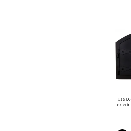
Usa L6
exterio