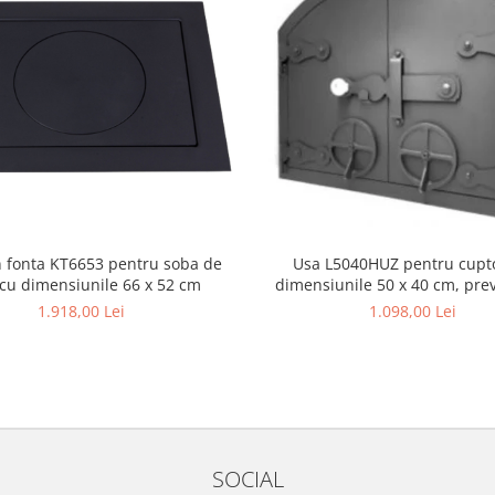
in fonta KT6653 pentru soba de
Usa L5040HUZ pentru cupto
 cu dimensiunile 66 x 52 cm
dimensiunile 50 x 40 cm, pre
grila
1.918,00 Lei
1.098,00 Lei
SOCIAL