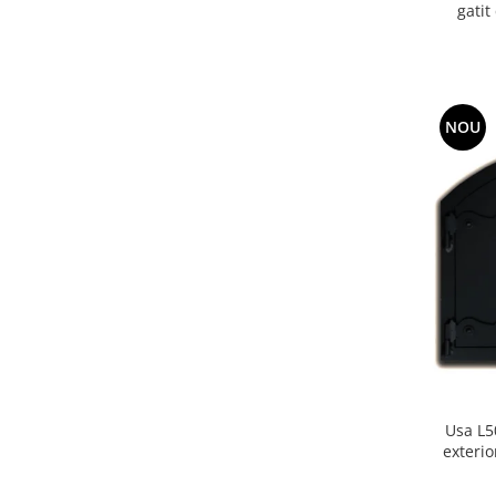
gatit
NOU
Usa L5
exterio