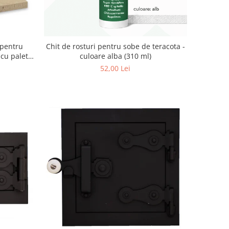
 pentru
Chit de rosturi pentru sobe de teracota -
 cu paletă
culoare alba (310 ml)
cm)
52,00 Lei