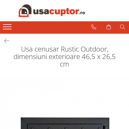
Accesorii si componente
Cuptor soba
Admisie aer pentru ardere
Usa cenusar Rustic Outdoor,
Hai la Grătar!
dimensiuni exterioare 46,5 x 26,5
Plite de gatit
cm
Aprindere si intretinere
Componente sobe