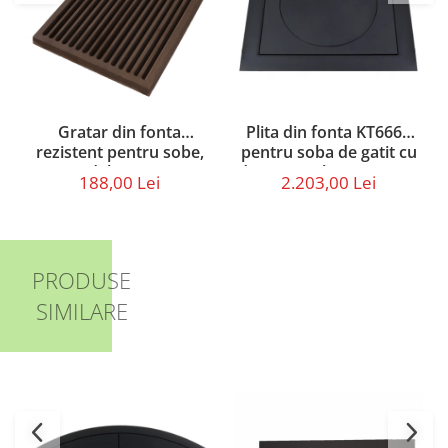
Gratar din fonta
Plita din fonta KT6660
rezistent pentru sobe,
pentru soba de gatit cu
model GR2731,
dimensiunile 66 x 60 cm
188,00 Lei
2.203,00 Lei
dimensiune 260 x 302 x
10 mm
PRODUSE
SIMILARE