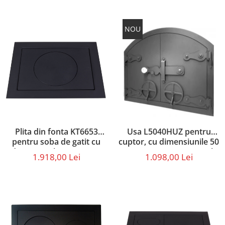
NOU
Plita din fonta KT6653
Usa L5040HUZ pentru
pentru soba de gatit cu
cuptor, cu dimensiunile 50
dimensiunile 66 x 52 cm
x 40 cm, prevazut cu grila
1.918,00 Lei
1.098,00 Lei