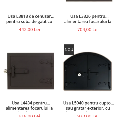
Usa L3818 de cenusar
Usa L3826 pentru
pentru soba de gatit cu
alimentarea focarului la
dimensiunile 38 X 18 cm
sobe de gatit cu
442,00 Lei
704,00 Lei
dimensiunea 38 X 26 cm
NOU
Usa L4434 pentru
Usa L5040 pentru cuptor
alimentarea focarului la
sau gratar exterior, cu
sobe de gatit cu
dimensiunile 50 x 40 cm
918,00 Lei
970,00 Lei