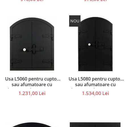
dimensiunea 44 X 34 cm
NOU
Usa L5060 pentru cuptor
Usa L5080 pentru cuptor
sau afumatoare cu
sau afumatoare cu
dimensiunile 50 x 60 cm
dimensiunile 50 x 80 cm
1.231,00 Lei
1.534,00 Lei