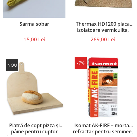
Sarma sobar
Thermax HD1200 placa
izolatoare vermiculita,
pentru focare,
15,00 Lei
269,00 Lei
500X610X30 mm
-7%
NOU
Piatră de copt pizza și
Isomat AK-FIRE – mortar
pâine pentru cuptor
refractar pentru șeminee,