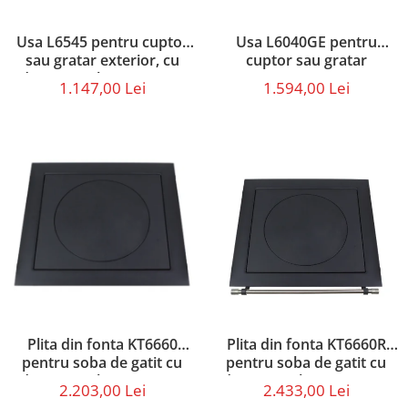
Usa L6545 pentru cuptor
Usa L6040GE pentru
sau gratar exterior, cu
cuptor sau gratar
dimensiunile 65 x 45 cm
prevazut cu geam
1.147,00 Lei
1.594,00 Lei
termorezistent, cu
dimensiunile 60 x 40 cm
Plita din fonta KT6660
Plita din fonta KT6660R
pentru soba de gatit cu
pentru soba de gatit cu
dimensiunile 66 x 60 cm
dimensiunile 66 x 60 cm,
2.203,00 Lei
2.433,00 Lei
prevazuta cu bara inox