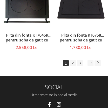
Plita din fonta KT7046R
Plita din fonta KT6758
pentru soba de gatit cu
pentru soba de gatit cu
dimensiunile 70 x 46 cm,
dimensiunile 65 x 57 cm
2.558,00 Lei
1.780,00 Lei
prevazuta cu bara inox
...
1
2
3
9
SOCIAL
Urmareste-ne in social media