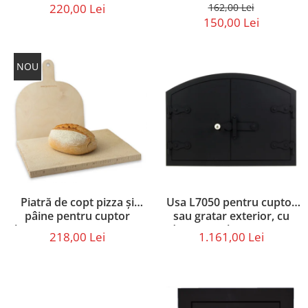
electric sau pe gaz – set cu
grătare și cuptoare – sac
220,00 Lei
162,00 Lei
paletă din lemn (40 × 30 ×
25 kg
150,00 Lei
2,5 cm)
NOU
Piatră de copt pizza și
Usa L7050 pentru cuptor
pâine pentru cuptor
sau gratar exterior, cu
electric sau pe gaz – set cu
dimensiunile 70 x 50 cm
218,00 Lei
1.161,00 Lei
paletă din lemn (36 × 30 ×
2,5 cm)