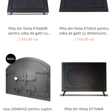
Plita din fonta KT6660R
Plita din fonta KT6653 pentru
pentru soba de gatit cu
soba de gatit cu dimensiunile
dimensiunile 66 x 60 cm,
66 x 52 cm
2.433,00 Lei
1.918,00 Lei
prevazuta cu bara inox
NOU
Usa L5040HUZ pentru cuptor,
Plita din fonta KT7046R