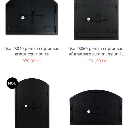
Usa L5040 pentru cuptor sau
Usa L5060 pentru cuptor sau
gratar exterior, cu
afumatoare cu dimensiunile
dimensiunile 50 x 40 cm
50 x 60 cm
970,00 Lei
1.231,00 Lei
NOU