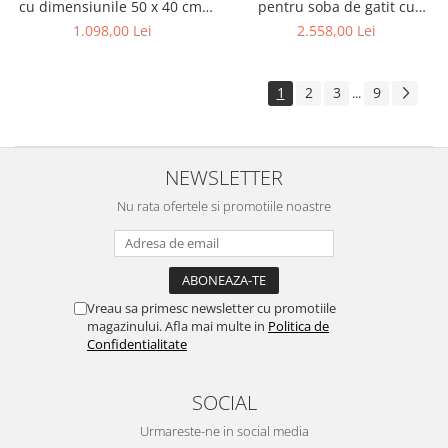
cu dimensiunile 50 x 40 cm,
pentru soba de gatit cu
prevazut cu grila
dimensiunile 70 x 46 cm,
1.098,00 Lei
2.558,00 Lei
prevazuta cu bara inox
1
2
3
9
...
NEWSLETTER
Nu rata ofertele si promotiile noastre
Vreau sa primesc newsletter cu promotiile
magazinului. Afla mai multe in
Politica de
Confidentialitate
SOCIAL
Urmareste-ne in social media