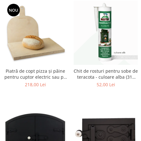
NOU
Piatră de copt pizza și pâine
Chit de rosturi pentru sobe de
pentru cuptor electric sau pe
teracota - culoare alba (310
gaz – set cu paletă din lemn
ml)
218,00 Lei
52,00 Lei
(36 × 30 × 2,5 cm)