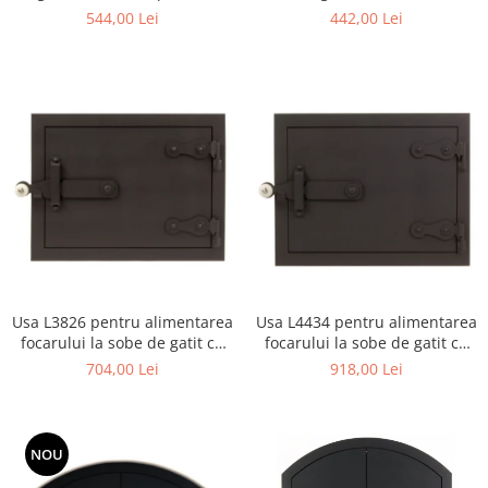
alimentarea focarului
38 X 18 cm
544,00 Lei
442,00 Lei
Usa L3826 pentru alimentarea
Usa L4434 pentru alimentarea
focarului la sobe de gatit cu
focarului la sobe de gatit cu
dimensiunea 38 X 26 cm
dimensiunea 44 X 34 cm
704,00 Lei
918,00 Lei
NOU