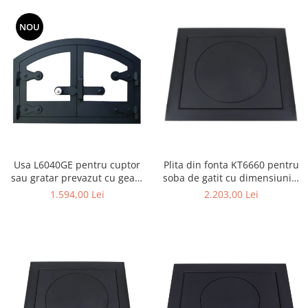
NOU
Usa L6040GE pentru cuptor
Plita din fonta KT6660 pentru
sau gratar prevazut cu geam
soba de gatit cu dimensiunile
termorezistent, cu
66 x 60 cm
1.594,00 Lei
2.203,00 Lei
dimensiunile 60 x 40 cm