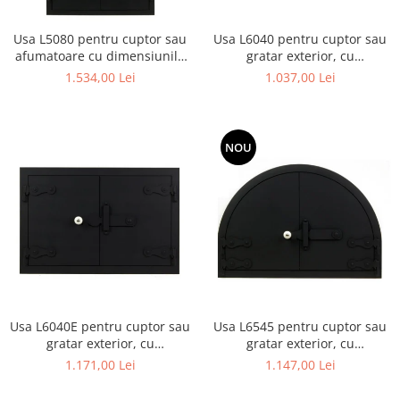
Usa L5080 pentru cuptor sau
Usa L6040 pentru cuptor sau
afumatoare cu dimensiunile
gratar exterior, cu
50 x 80 cm
dimensiunile 60 x 40 cm
1.534,00 Lei
1.037,00 Lei
NOU
Usa L6040E pentru cuptor sau
Usa L6545 pentru cuptor sau
gratar exterior, cu
gratar exterior, cu
dimensiunile 60 x 40 cm,
dimensiunile 65 x 45 cm
1.171,00 Lei
1.147,00 Lei
dreptunghiulara