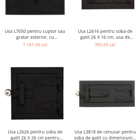
Usa L7050 pentru cuptor sau
Usa L2616 pentru soba de
gratar exterior, cu
gatit 26 X 16 cm, usa de
dimensiunile 70 x 50 cm
cenusar
1.161,00 Lei
392,00 Lei
Usa L2626 pentru soba de
Usa L3818 de cenusar pentru
gatit 26 X 26 cm pentru
soba de gatit cu dimensiunile