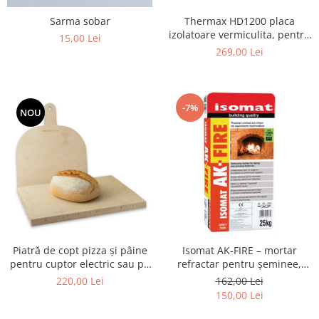
Sarma sobar
Thermax HD1200 placa
izolatoare vermiculita, pentru
15,00 Lei
focare, 500X610X30 mm
269,00 Lei
-7%
NOU
Piatră de copt pizza și pâine
Isomat AK-FIRE – mortar
pentru cuptor electric sau pe
refractar pentru șeminee,
gaz – set cu paletă din lemn
grătare și cuptoare – sac 25 kg
220,00 Lei
162,00 Lei
(40 × 30 × 2,5 cm)
150,00 Lei