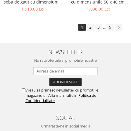
soba de gatit cu dimensiunile
cu dimensiunile 50 x 40 cm,
66 x 52 cm
prevazut cu grila
1.918,00 Lei
1.098,00 Lei
1
2
3
9
...
NEWSLETTER
Nu rata ofertele si promotiile noastre
Vreau sa primesc newsletter cu promotiile
magazinului. Afla mai multe in
Politica de
Confidentialitate
SOCIAL
Urmareste-ne in social media