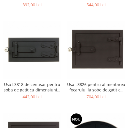
cenusar
alimentarea focarului
392,00 Lei
544,00 Lei
Usa L3818 de cenusar pentru
Usa L3826 pentru alimentarea
soba de gatit cu dimensiunile
focarului la sobe de gatit cu
38 X 18 cm
dimensiunea 38 X 26 cm
442,00 Lei
704,00 Lei
NOU