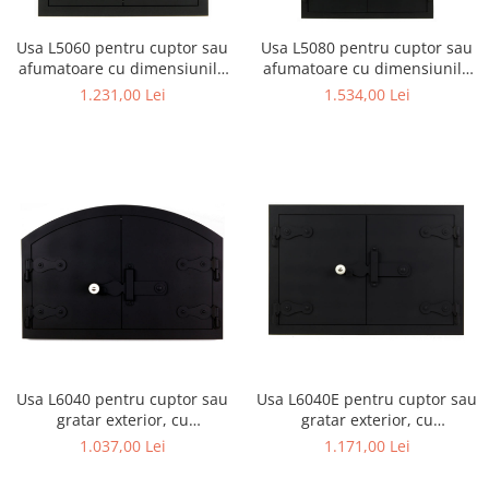
Usa L5060 pentru cuptor sau
Usa L5080 pentru cuptor sau
afumatoare cu dimensiunile
afumatoare cu dimensiunile
50 x 60 cm
50 x 80 cm
1.231,00 Lei
1.534,00 Lei
Usa L6040 pentru cuptor sau
Usa L6040E pentru cuptor sau
gratar exterior, cu
gratar exterior, cu
dimensiunile 60 x 40 cm
dimensiunile 60 x 40 cm,
1.037,00 Lei
1.171,00 Lei
dreptunghiulara