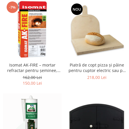
-7%
NOU
Piatră de copt pizza și pâine
Isomat AK-FIRE – mortar
pentru cuptor electric sau pe
refractar pentru șeminee,
gaz – set cu paletă din lemn
grătare și cuptoare – sac 25 kg
218,00 Lei
162,00 Lei
(36 × 30 × 2,5 cm)
150,00 Lei