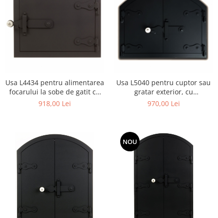
Usa L4434 pentru alimentarea
Usa L5040 pentru cuptor sau
focarului la sobe de gatit cu
gratar exterior, cu
dimensiunea 44 X 34 cm
dimensiunile 50 x 40 cm
918,00 Lei
970,00 Lei
NOU