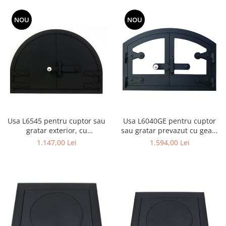
NOU
NOU
Usa L6545 pentru cuptor sau
Usa L6040GE pentru cuptor
gratar exterior, cu
sau gratar prevazut cu geam
dimensiunile 65 x 45 cm
termorezistent, cu
1.147,00 Lei
1.594,00 Lei
dimensiunile 60 x 40 cm