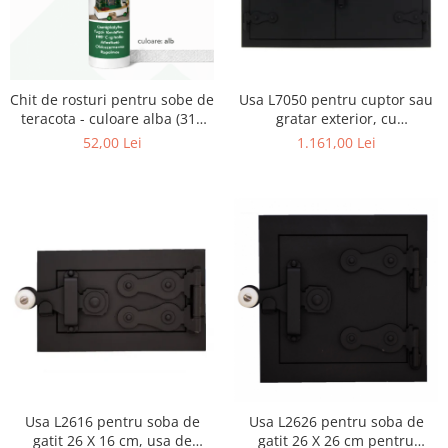
Chit de rosturi pentru sobe de
Usa L7050 pentru cuptor sau
teracota - culoare alba (310
gratar exterior, cu
ml)
dimensiunile 70 x 50 cm
52,00 Lei
1.161,00 Lei
Usa L2616 pentru soba de
Usa L2626 pentru soba de
gatit 26 X 16 cm, usa de
gatit 26 X 26 cm pentru