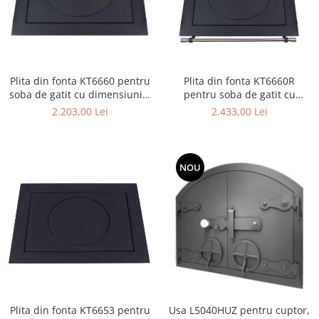
Plita din fonta KT6660 pentru
Plita din fonta KT6660R
soba de gatit cu dimensiunile
pentru soba de gatit cu
66 x 60 cm
dimensiunile 66 x 60 cm,
2.203,00 Lei
2.433,00 Lei
prevazuta cu bara inox
NOU
Plita din fonta KT6653 pentru
Usa L5040HUZ pentru cuptor,