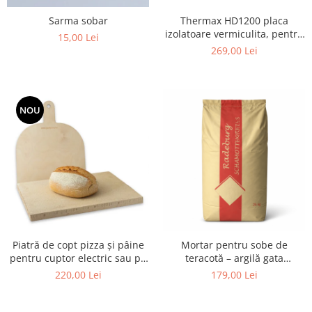
Sarma sobar
Thermax HD1200 placa
izolatoare vermiculita, pentru
15,00 Lei
focare, 500X610X30 mm
269,00 Lei
NOU
Piatră de copt pizza și pâine
Mortar pentru sobe de
pentru cuptor electric sau pe
teracotă – argilă gata
gaz – set cu paletă din lemn
preparată (25 kg)
220,00 Lei
179,00 Lei
(40 × 30 × 2,5 cm)
Schamottemörtel-S