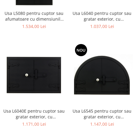
Usa L5080 pentru cuptor sau
Usa L6040 pentru cuptor sau
afumatoare cu dimensiunile
gratar exterior, cu
50 x 80 cm
dimensiunile 60 x 40 cm
1.534,00 Lei
1.037,00 Lei
NOU
Usa L6040E pentru cuptor sau
Usa L6545 pentru cuptor sau
gratar exterior, cu
gratar exterior, cu
dimensiunile 60 x 40 cm,
dimensiunile 65 x 45 cm
1.171,00 Lei
1.147,00 Lei
dreptunghiulara