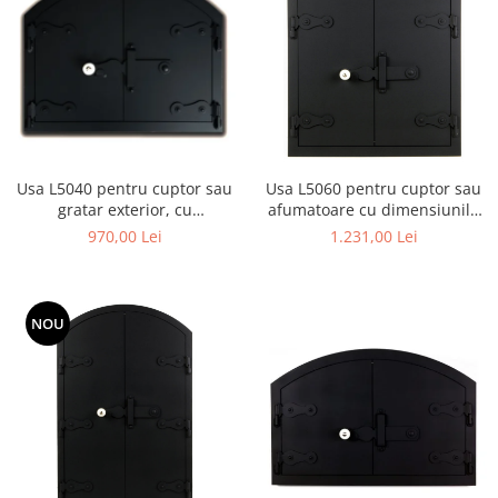
Usa L5040 pentru cuptor sau
Usa L5060 pentru cuptor sau
gratar exterior, cu
afumatoare cu dimensiunile
dimensiunile 50 x 40 cm
50 x 60 cm
970,00 Lei
1.231,00 Lei
NOU