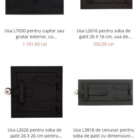
Usa L7050 pentru cuptor sau
Usa L2616 pentru soba de
gratar exterior, cu
gatit 26 X 16 cm, usa de
dimensiunile 70 x 50 cm
cenusar
1.161,00 Lei
392,00 Lei
Usa L2626 pentru soba de
Usa L3818 de cenusar pentru
gatit 26 X 26 cm pentru
soba de gatit cu dimensiunile