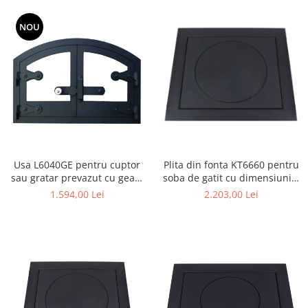
NOU
Usa L6040GE pentru cuptor
Plita din fonta KT6660 pentru
sau gratar prevazut cu geam
soba de gatit cu dimensiunile
termorezistent, cu
66 x 60 cm
1.594,00 Lei
2.203,00 Lei
dimensiunile 60 x 40 cm