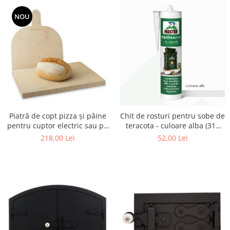
NOU
Piatră de copt pizza și pâine
Chit de rosturi pentru sobe de
pentru cuptor electric sau pe
teracota - culoare alba (310
gaz – set cu paletă din lemn
ml)
218,00 Lei
52,00 Lei
(36 × 30 × 2,5 cm)