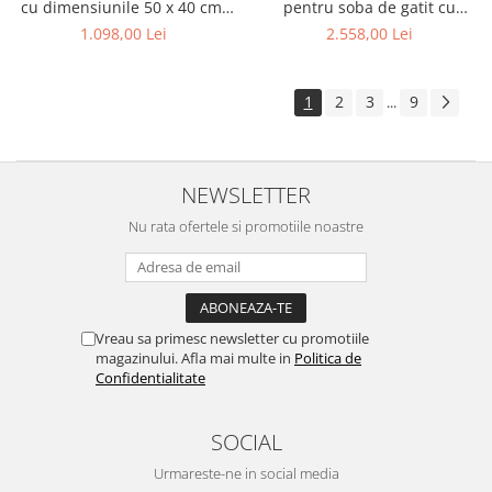
cu dimensiunile 50 x 40 cm,
pentru soba de gatit cu
prevazut cu grila
dimensiunile 70 x 46 cm,
1.098,00 Lei
2.558,00 Lei
prevazuta cu bara inox
1
2
3
9
...
NEWSLETTER
Nu rata ofertele si promotiile noastre
Vreau sa primesc newsletter cu promotiile
magazinului. Afla mai multe in
Politica de
Confidentialitate
SOCIAL
Urmareste-ne in social media