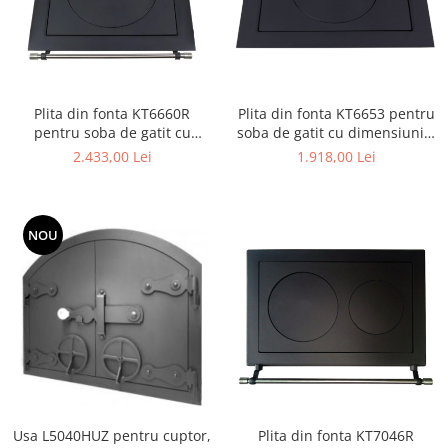
Plita din fonta KT6660R
Plita din fonta KT6653 pentru
pentru soba de gatit cu
soba de gatit cu dimensiunile
dimensiunile 66 x 60 cm,
66 x 52 cm
2.433,00 Lei
1.918,00 Lei
prevazuta cu bara inox
NOU
Usa L5040HUZ pentru cuptor,
Plita din fonta KT7046R