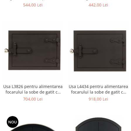
alimentarea focarului
38 X 18 cm
544,00 Lei
442,00 Lei
Usa L3826 pentru alimentarea
Usa L4434 pentru alimentarea
focarului la sobe de gatit cu
focarului la sobe de gatit cu
dimensiunea 38 X 26 cm
dimensiunea 44 X 34 cm
704,00 Lei
918,00 Lei
NOU