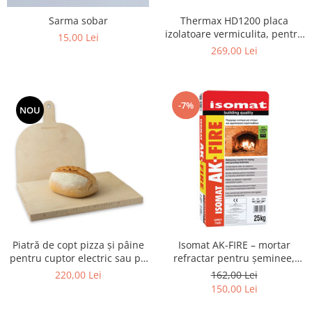
Sarma sobar
Thermax HD1200 placa
izolatoare vermiculita, pentru
15,00 Lei
focare, 500X610X30 mm
269,00 Lei
-7%
NOU
Piatră de copt pizza și pâine
Isomat AK-FIRE – mortar
pentru cuptor electric sau pe
refractar pentru șeminee,
gaz – set cu paletă din lemn
grătare și cuptoare – sac 25 kg
220,00 Lei
162,00 Lei
(40 × 30 × 2,5 cm)
150,00 Lei