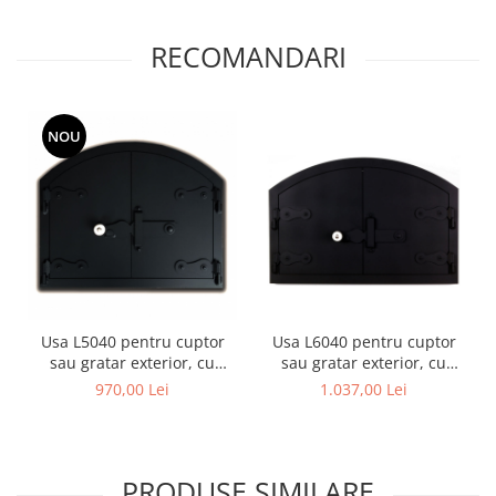
RECOMANDARI
NOU
Usa L5040 pentru cuptor
Usa L6040 pentru cuptor
sau gratar exterior, cu
sau gratar exterior, cu
dimensiunile 50 x 40 cm
dimensiunile 60 x 40 cm
970,00 Lei
1.037,00 Lei
PRODUSE SIMILARE