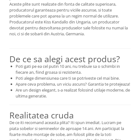
Aceste plite sunt realizate din fonta de calitate superioara,
producatorul garanteaza pentru viciile ascunse, si toate
problemele care pot aparea la un regim normal de utilizare.
Producatorul este Kiss Kandallo din Ungaria, un producator
devotat pentru dezvoltarea produselor sale folosite nu numai la
noi, ci si de sobarii din Austria, Germania.
De ce sa alegi acest produs?
Poti gati pe ea cel putin 10 ani, nu trebuie sa o schimbi in
fiecare an, fiind groasa si rezistenta.
Poti alege dimensiunea care ti se potriveste cel mai bine.
Apare ceva problema, un viciu ascuns? Garantia te protejeaza!
Are un design elegant, s-a realizat folosind utilaje moderne, de
ultima generatie.
Realitatea cruda
De ce iti recomand aceasta plita? Iti spun imediat. Lucram pe
piata sobelor si semineelor de aproape 14 ani. Am participat la
foarte multe montaje de sobe, am folosit plite de la toti