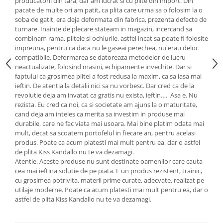
producatorii din tara, dar am lucrat si cu plite din import. Din
pacate de multe ori am patit, ca plita care urma sa o folosim la o
soba de gatit, era deja deformata din fabrica, prezenta defecte de
turnare. Inainte de plecare stateam in magazin, incercand sa
combinam rama, plitele si ochiurile, astfel incat sa poate fi folosite
impreuna, pentru ca daca nu le gaseai perechea, nu erau deloc
compatibile. Deformarea se datoreaza metodelor de lucru
neactualizate, folosind masini, echipamente invechite. Dar si
faptului ca grosimea plitei a fost redusa la maxim, ca sa iasa mai
ieftin. De atentia la detalii nici sa nu vorbesc. Dar cred ca de la
revolutie deja am invatat ca gratis nu exista, ieftin…. Asa e. Nu
rezista. Eu cred ca noi, ca si societate am ajuns la o maturitate,
cand deja am inteles ca merita sa investim in produse mai
durabile, care ne fac viata mai usoara. Mai bine platim odata mai
mult, decat sa scoatem portofelul in fiecare an, pentru acelasi
produs. Poate ca acum platesti mai mult pentru ea, dar o astfel
de plita Kiss Kandallo nu te va dezamagi.
Atentie. Aceste produse nu sunt destinate oamenilor care cauta
cea mai ieftina solutie de pe piata. E un produs rezistent, trainic,
cu grosimea potrivita, materii prime curate, adecvate, realizat pe
utilaje moderne. Poate ca acum platesti mai mult pentru ea, dar o
astfel de plita Kiss Kandallo nu te va dezamagi.