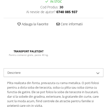
IN STOC
Cod Produs:
30
Ai nevoie de ajutor?
0740 085 937
Adauga la Favorite
Cere informatii
TRANSPORT PALETIZAT
Pentru comenzi grele, peste 40 kg.
Descriere
Plita realizata din fonta, prevazuta cu rama metalica. O poti folosi
pentru a dota soba de teracota, soba cu plita sau soba cizma cu
functia de gatire. Ele se pot folosi la sobe de teracote in bucatarii,
dar si la sobele din gradina, exterioare, la gratarele din curte, care
sunt la moda acum, fiind centrele de atractie pentru familie si
prietenii care vin in vizita.