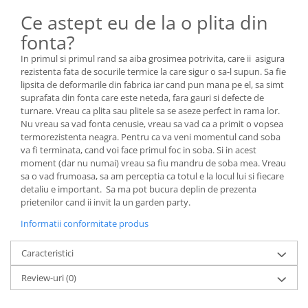
Ce astept eu de la o plita din
fonta?
In primul si primul rand sa aiba grosimea potrivita, care ii asigura
rezistenta fata de socurile termice la care sigur o sa-l supun. Sa fie
lipsita de deformarile din fabrica iar cand pun mana pe el, sa simt
suprafata din fonta care este neteda, fara gauri si defecte de
turnare. Vreau ca plita sau plitele sa se aseze perfect in rama lor.
Nu vreau sa vad fonta cenusie, vreau sa vad ca a primit o vopsea
termorezistenta neagra. Pentru ca va veni momentul cand soba
va fi terminata, cand voi face primul foc in soba. Si in acest
moment (dar nu numai) vreau sa fiu mandru de soba mea. Vreau
sa o vad frumoasa, sa am perceptia ca totul e la locul lui si fiecare
detaliu e important. Sa ma pot bucura deplin de prezenta
prietenilor cand ii invit la un garden party.
Informatii conformitate produs
Caracteristici
Review-uri
(0)