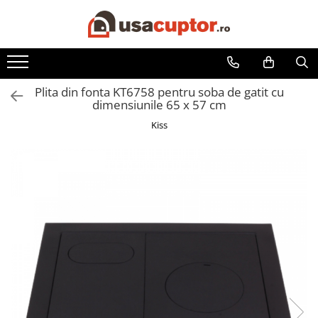
Accesorii si componente
Cuptor soba
Plita din fonta KT6758 pentru soba de gatit cu
Admisie aer pentru ardere
dimensiunile 65 x 57 cm
Hai la Grătar!
Kiss
Plite de gatit
Aprindere si intretinere
Componente sobe