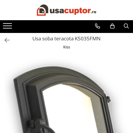
Accesorii si componente
Cuptor soba
Usa soba teracota K5035FMN
Admisie aer pentru ardere
Kiss
Hai la Grătar!
Plite de gatit
Aprindere si intretinere
Componente sobe