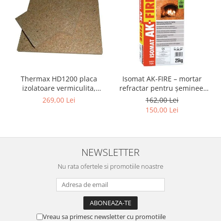
Thermax HD1200 placa
Isomat AK-FIRE – mortar
izolatoare vermiculita,
refractar pentru șeminee,
pentru focare, 500X610X30
grătare și cuptoare – sac 25
269,00 Lei
162,00 Lei
mm
kg
150,00 Lei
NEWSLETTER
Nu rata ofertele si promotiile noastre
Vreau sa primesc newsletter cu promotiile