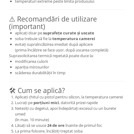
temperaturi extreme peste limita produsului
⚠️ Recomandări de utilizare
(important)
aplicați doar pe
suprafețe curate și uscate
soba trebuie să fie la
temperatura camerei
evitați supraîncălzirea imediat după aplicare
(prima încălzire se face ușor, după uscarea completă)
Suprasolicitarea termică repetată poate duce la:
modificarea culorii
apariția mirosurilor
scăderea durabilității în timp
🛠 Cum se aplică?
Aplicați chitul cu pistol pentru silicon, la temperatura camerei
Lucrați pe
porțiuni mici
, datorită prizei rapide
Neteziți cu degetul, apoi îndepărtați excesul cu un burete
umed
(în max. 10 minute)
Lăsați să se usuce
24 de ore
înainte de primul foc
La prima folosire, încălziți treptat soba