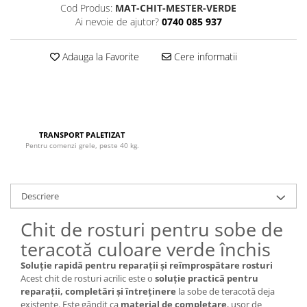
Cod Produs:
MAT-CHIT-MESTER-VERDE
Ai nevoie de ajutor?
0740 085 937
Adauga la Favorite
Cere informatii
TRANSPORT PALETIZAT
Pentru comenzi grele, peste 40 kg.
Descriere
Chit de rosturi pentru sobe de
teracotă culoare verde închis
Soluție rapidă pentru reparații și reîmprospătare rosturi
Acest chit de rosturi acrilic este o
soluție practică pentru
reparații, completări și întreținere
la sobe de teracotă deja
existente. Este gândit ca
material de completare
, ușor de