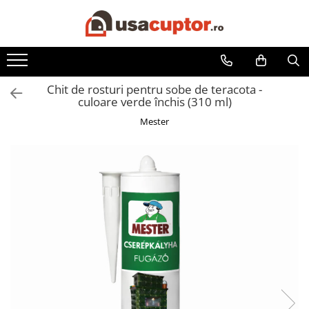
Accesorii si componente
Cuptor soba
Chit de rosturi pentru sobe de teracota -
Admisie aer pentru ardere
culoare verde închis (310 ml)
Hai la Grătar!
Mester
Plite de gatit
Aprindere si intretinere
Componente sobe