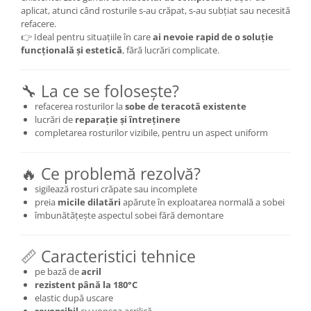
aplicat, atunci când rosturile s-au crăpat, s-au subțiat sau necesită
refacere.
👉 Ideal pentru situațiile în care
ai nevoie rapid de o soluție
funcțională și estetică
, fără lucrări complicate.
🔧 La ce se folosește?
refacerea rosturilor la
sobe de teracotă existente
lucrări de
reparație și întreținere
completarea rosturilor vizibile, pentru un aspect uniform
🔥 Ce problemă rezolvă?
sigilează rosturi crăpate sau incomplete
preia
micile dilatări
apărute în exploatarea normală a sobei
îmbunătățește aspectul sobei fără demontare
📏 Caracteristici tehnice
pe bază de
acril
rezistent până la 180°C
elastic după uscare