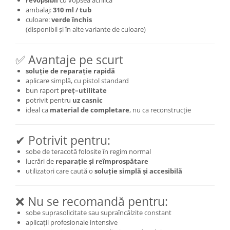
revopsibil
cu vopsea acrilică
ambalaj:
310 ml / tub
culoare:
verde închis
(disponibil și în alte variante de culoare)
✅ Avantaje pe scurt
soluție de reparație rapidă
aplicare simplă, cu pistol standard
bun raport
preț–utilitate
potrivit pentru
uz casnic
ideal ca
material de completare
, nu ca reconstrucție
✔ Potrivit pentru:
sobe de teracotă folosite în regim normal
lucrări de
reparație și reîmprospătare
utilizatori care caută o
soluție simplă și accesibilă
❌ Nu se recomandă pentru:
sobe suprasolicitate sau supraîncălzite constant
aplicații profesionale intensive