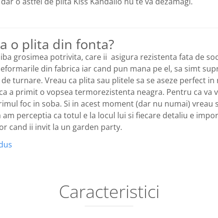
 dar o astfel de plita Kiss Kandallo nu te va dezamagi.
a o plita din fonta?
iba grosimea potrivita, care ii asigura rezistenta fata de soc
e deformarile din fabrica iar cand pun mana pe el, sa simt sup
 de turnare. Vreau ca plita sau plitele sa se aseze perfect i
 ca a primit o vopsea termorezistenta neagra. Pentru ca va
 primul foc in soba. Si in acest moment (dar nu numai) vreau
am perceptia ca totul e la locul lui si fiecare detaliu e im
r cand ii invit la un garden party.
odus
Caracteristici