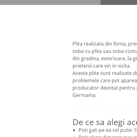
Plita realizata din fonta, p
soba cu plita sau soba cizma 
din gradina, exterioare, la g
prietenii care vin in vizita.
Aceste plite sunt realizate 
problemele care pot aparea 
producator devotat pentru de
Germania.
De ce sa alegi a
Poti gati pe ea cel putin 1