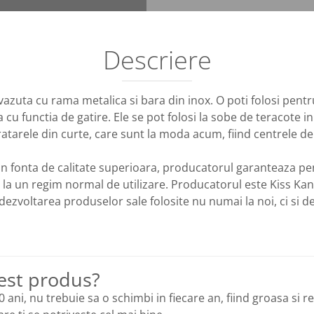
Descriere
revazuta cu rama metalica si bara din inox. O poti folosi pent
cu functia de gatire. Ele se pot folosi la sobe de teracote in 
ratarele din curte, care sunt la moda acum, fiind centrele de 
din fonta de calitate superioara, producatorul garanteaza pent
la un regim normal de utilizare. Producatorul este Kiss Kan
zvoltarea produselor sale folosite nu numai la noi, ci si de 
cest produs?
0 ani, nu trebuie sa o schimbi in fiecare an, fiind groasa si r