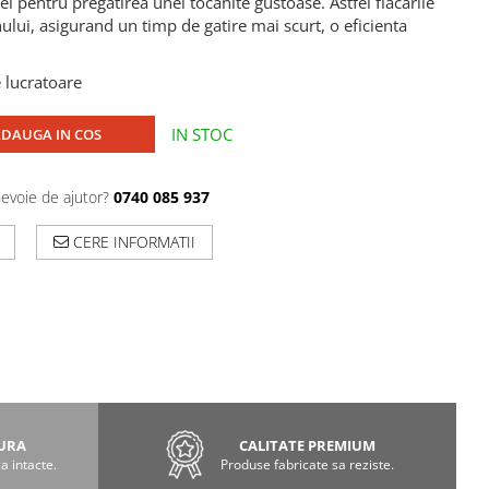
 ei pentru pregatirea unei tocanite gustoase. Astfel flacarile
ului, asigurand un timp de gatire mai scurt, o eficienta
e lucratoare
IN STOC
DAUGA IN COS
nevoie de ajutor?
0740 085 937
CERE INFORMATII
GURA
CALITATE PREMIUM
a intacte.
Produse fabricate sa reziste.