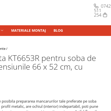
MATERIALE MONTAJ
BLOG
ente /
onta KT6653R pentru soba de
ensiunile 66 x 52 cm, cu
ce posibila prepararea mancarurilor tale preferate pe soba
profil metalic, are ochiul (interior) indepartabil, poti pune