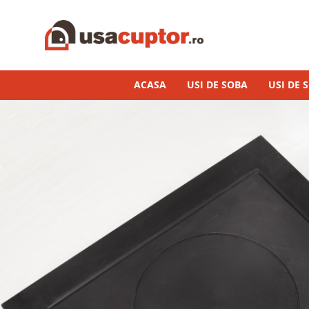
Accesorii si componente
Cuptor soba
ACASA
USI DE SOBA
USI DE 
Admisie aer pentru ardere
Hai la Grătar!
Plite de gatit
Aprindere si intretinere
Componente sobe