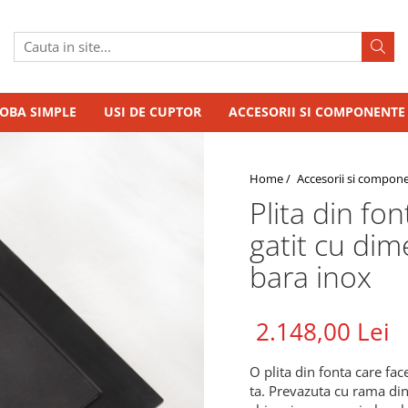
SOBA SIMPLE
USI DE CUPTOR
ACCESORII SI COMPONENTE
Home /
Accesorii si compon
Plita din f
gatit cu dim
bara inox
2.148,00 Lei
O plita din fonta care fa
ta. Prevazuta cu rama din 