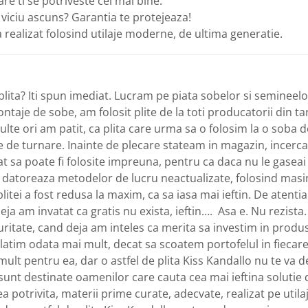
re ti se potriveste cel mai bine.
viciu ascuns? Garantia te protejeaza!
 realizat folosind utilaje moderne, de ultima generatie.
plita? Iti spun imediat. Lucram pe piata sobelor si semineel
ntaje de sobe, am folosit plite de la toti producatorii din tar
lte ori am patit, ca plita care urma sa o folosim la o soba d
te de turnare. Inainte de plecare stateam in magazin, ince
incat sa poate fi folosite impreuna, pentru ca daca nu le gase
datoreaza metodelor de lucru neactualizate, folosind masin
litei a fost redusa la maxim, ca sa iasa mai ieftin. De atentia 
eja am invatat ca gratis nu exista, ieftin…. Asa e. Nu rezista.
ritate, cand deja am inteles ca merita sa investim in produs
latim odata mai mult, decat sa scoatem portofelul in fiecare
ult pentru ea, dar o astfel de plita Kiss Kandallo nu te va 
sunt destinate oamenilor care cauta cea mai ieftina solutie 
mea potrivita, materii prime curate, adecvate, realizat pe ut