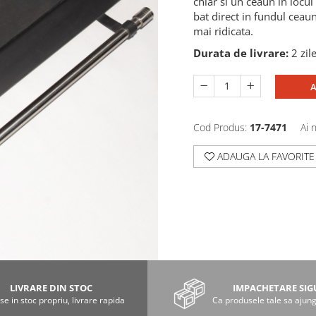
chiar si un ceaun in locul
bat direct in fundul ceaun
mai ridicata.
Durata de livrare:
2 zil
A
Cod Produs:
17-7471
Ai 
ADAUGA LA FAVORITE
LIVRARE DIN STOC
IMPACHETARE SI
e in stoc propriu, livrare rapida
Ca produsele tale sa ajung