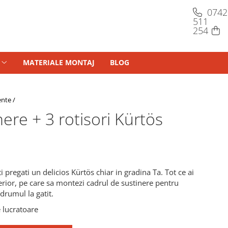
MATERIALE MONTAJ
BLOG
ente /
ere + 3 rotisori Kürtös
regati un delicios Kürtös chiar in gradina Ta. Tot ce ai
erior, pe care sa montezi cadrul de sustinere pentru
 drumul la gatit.
e lucratoare