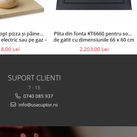
opt pizza și pâine
Plita din fonta KT6660 pentru soba
electric sau pe gaz –
de gatit cu dimensiunile 66 x 60 cm
 din lemn (36 × 30 ×
8,00 Lei
2.203,00 Lei
2,5 cm)
SUPORT CLIENTI
7 - 15
0740 085 937
info@usacuptor.ro