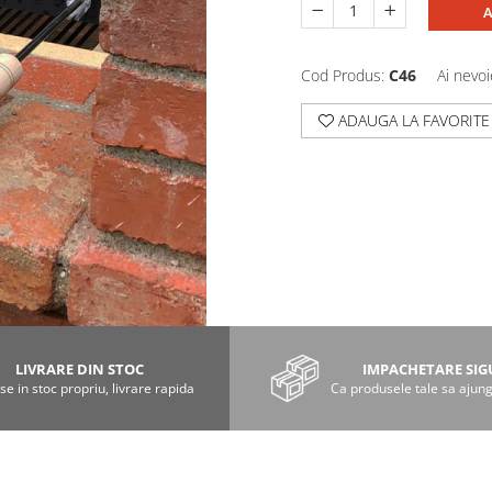
A
Cod Produs:
C46
Ai nevoi
ADAUGA LA FAVORITE
LIVRARE DIN STOC
IMPACHETARE SI
e in stoc propriu, livrare rapida
Ca produsele tale sa ajung