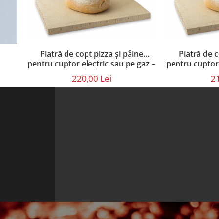
Piatră de copt pizza și pâine
Piatră de c
pentru cuptor electric sau pe gaz –
pentru cuptor 
set cu paletă din lemn (40 × 30 ×
set cu paletă
220,00 Lei
21
2,5 cm)