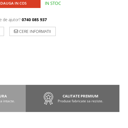
IN STOC
DAUGA IN COS
e de ajutor?
0740 085 937
CERE INFORMATII
GURA
CALITATE PREMIUM
a intacte.
Produse fabricate sa reziste.