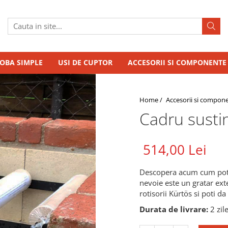
SOBA SIMPLE
USI DE CUPTOR
ACCESORII SI COMPONENTE
Home /
Accesorii si compon
Cadru sustin
514,00 Lei
Descopera acum cum poti p
nevoie este un gratar ext
rotisorii Kürtös si poti da
Durata de livrare:
2 zil