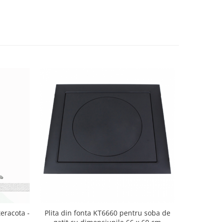
eracota -
Plita din fonta KT6660 pentru soba de
Plita din 