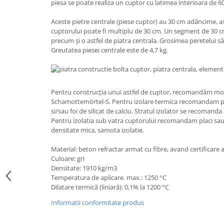
piesa se poate realiza un cuptor cu latimea interioara de 6
Aceste pietre centrale (piese cuptor) au 30 cm adâncime, as
cuptorului poate fi multiplu de 30 cm. Un segment de 30 cm
precum și o astfel de piatra centrala. Grosimea peretelui 
Greutatea piesei centrale este de 4,7 kg.
Pentru construcția unui astfel de cuptor, recomandăm m
Schamottemörtel-S. Pentru izolare termica recomandam pa
si/sau foi de silicat de calciu. Stratul izolator se recoman
Pentru izolatia sub vatra cuptorului recomandam placi sa
densitate mica, samota izolatie.
Material: beton refractar armat cu fibre, avand certificare
Culoare: gri
Densitate: 1910 kg/m3
Temperatura de aplicare. max.: 1250 °C
Dilatare termică (liniară): 0,1% la 1200 °C
Informatii conformitate produs