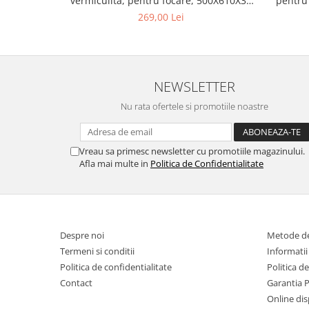
vermiculita, pentru focare, 500X610X30
pentru 
mm
269,00 Lei
NEWSLETTER
Nu rata ofertele si promotiile noastre
Vreau sa primesc newsletter cu promotiile magazinului.
Afla mai multe in
Politica de Confidentialitate
Despre noi
Metode de
Termeni si conditii
Informatii 
Politica de confidentialitate
Politica de
Contact
Garantia 
Online dis