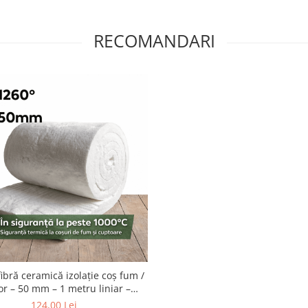
RECOMANDARI
ibră ceramică izolație coș fum /
or – 50 mm – 1 metru liniar –
1260°C
124,00 Lei