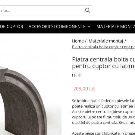
 DE CUPTOR
ACCESORII SI COMPONENTE
MATERIALE MONTA
Home /
Materiale montaj /
Piatra centrala bolta cuptor copt p
Piatra centrala bolta c
pentru cuptor cu lati
HTTP
209,00 Lei
Se imbina nut si feder cu piesele la
poate realiza un cuptor cu latimea 
Aceste pietre centrale (piese cupto
cuptorului poate fi multiplu de 30 
o astfel de piatra centrala. Grosim
Aceste piese sunt fabricate in Unga