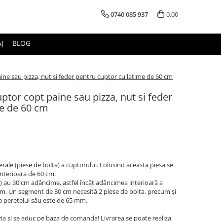
0740 085 937
0,00
J
BLOG
aine sau pizza, nut si feder pentru cuptor cu latime de 60 cm
uptor copt paine sau pizza, nut si feder
me de 60 cm
terale (piese de bolta) a cuptorului. Folosind aceasta piesa se
interioara de 60 cm.
r) au 30 cm adâncime, astfel încât adâncimea interioară a
cm. Un segment de 30 cm necesită 2 piese de bolta, precum și
ea peretelui său este de 65 mm.
ria si se aduc pe baza de comanda! Livrarea se poate realiza