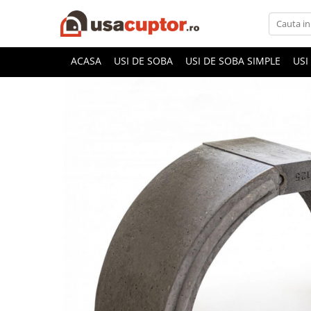
Accesorii si componente
ACASA
USI DE SOBA
USI DE SOBA SIMPLE
USI
Cuptor soba
Admisie aer pentru ardere
Hai la Grătar!
Plite de gatit
Aprindere si intretinere
Componente sobe