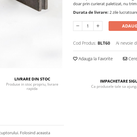
doar prin curierat paletizat, nu tri
Durata de livrare:
2 zile lucratoar
ADAUG
Cod Produs:
BLT60
Ai nevoie d
Adauga la Favorite
Cere 
LIVRARE DIN STOC
IMPACHETARE SIG
Produse in stoc propriu, livrare
Ca produsele tale sa ajunga
rapida
 cuptorului. Folosind aceasta