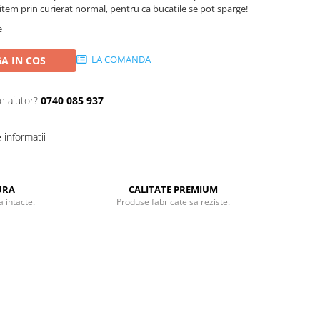
mitem prin curierat normal, pentru ca bucatile se pot sparge!
e
LA COMANDA
A IN COS
e ajutor?
0740 085 937
informatii
URA
CALITATE PREMIUM
 intacte.
Produse fabricate sa reziste.