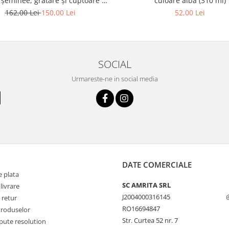
șeminee, grătare și cuptoare –
culoare alba (310 ml)
sac 25 kg
162,00 Lei
150,00 Lei
52,00 Lei
SOCIAL
Urmareste-ne in social media
DATE COMERCIALE
 plata
SC AMRITA SRL
livrare
J2004000316145
 retur
RO16694847
Produselor
Str. Curtea 52 nr. 7
pute resolution