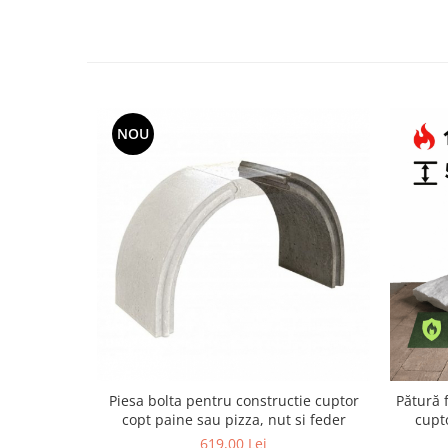
NOU
Piesa bolta pentru constructie cuptor
Pătură f
copt paine sau pizza, nut si feder
cupt
619,00 Lei