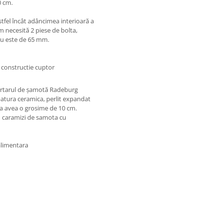
0 cm.
tfel încât adâncimea interioară a
 necesită 2 piese de bolta,
său este de 65 mm.
ortarul de șamotă Radeburg
tura ceramica, perlit expandat
da a avea o grosime de 10 cm.
u caramizi de samota cu
 alimentara