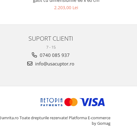
gatit cu dimensiunile 66 x 60 cm
gatit c
pr
2.203,00 Lei
SUPORT CLIENTI
7 - 15
0740 085 937
info@usacuptor.ro
@amrita.ro Toate drepturile rezervate!
Platforma E-commerce
by Gomag