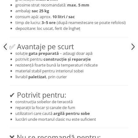
grosime strat recomandată:
max. 5 mm
ambalaj:
sac 25 kg
consum apă: aprox.
10 litri / sac
timp de lucru:
3–5 ore
(după reamestecare se poate refolosi)
depozitare: loc uscat, ferit de îngheț
✅ Avantaje pe scurt
soluție
gata preparată
– adaugi doar apă
potrivit pentru
construcție și reparație
rezistență foarte bună la temperaturi ridicate
material stabil pentru interiorul sobei
livrabil
paletizat
, prin curier
✔ Potrivit pentru:
construcția sobelor de teracotă
reparații la focar și canale de fum
utilizatori care caută
argilă pentru sobe
lucrări unde mortarul clasic nu este suficient
❌ Nu se recomandă pentru: