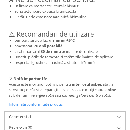
utilizare ca mortar structural obișnuit
zone exterioare expuse la umezeală
lucrări unde este necesară priză hidraulică
⚠️ Recomandări de utilizare
temperatura de lucru:
minim +5°C
amestecați cu
apă potabilă
lăsați mortarul
30 de minute
înainte de utilizare
umeziți plăcile de teracotă și cărămizile înainte de aplicare
respectați grosimea maximă a stratului (5 mm)
💡
Notă importantă:
Acesta este mortarul potrivit pentru
interiorul sobei
, atât la
construcție, cât și la reparații – exact ceea ce mulți caută online
sub denumirile
argilă sobe
sau
pământ galben pentru sobă
.
Informatii conformitate produs
Caracteristici
Review-uri
(0)