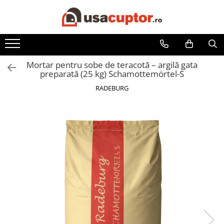
Accesorii si componente
Cuptor soba
Mortar pentru sobe de teracotă – argilă gata
Admisie aer pentru ardere
preparată (25 kg) Schamottemörtel-S
Hai la Grătar!
RADEBURG
Plite de gatit
Aprindere si intretinere
Componente sobe