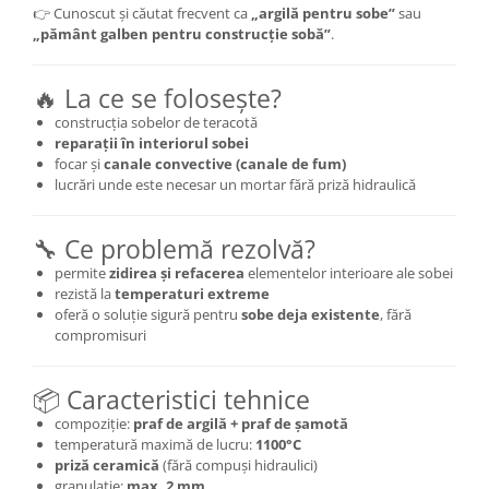
👉 Cunoscut și căutat frecvent ca
„argilă pentru sobe”
sau
„pământ galben pentru construcție sobă”
.
🔥 La ce se folosește?
construcția sobelor de teracotă
reparații în interiorul sobei
focar și
canale convective (canale de fum)
lucrări unde este necesar un mortar fără priză hidraulică
🔧 Ce problemă rezolvă?
permite
zidirea și refacerea
elementelor interioare ale sobei
rezistă la
temperaturi extreme
oferă o soluție sigură pentru
sobe deja existente
, fără
compromisuri
📦 Caracteristici tehnice
compoziție:
praf de argilă + praf de șamotă
temperatură maximă de lucru:
1100°C
priză ceramică
(fără compuși hidraulici)
granulație:
max. 2 mm