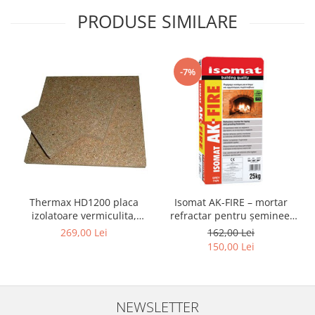
PRODUSE SIMILARE
-7%
Thermax HD1200 placa
Isomat AK-FIRE – mortar
izolatoare vermiculita,
refractar pentru șeminee,
pentru focare, 500X610X30
grătare și cuptoare – sac 25
269,00 Lei
162,00 Lei
mm
kg
150,00 Lei
NEWSLETTER