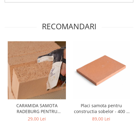
RECOMANDARI
CARAMIDA SAMOTA
Placi samota pentru
RADEBURG PENTRU
constructia sobelor - 400 x
CONSTRUCTIA SOBELOR
300 x 30 mm
29,00 Lei
89,00 Lei
250 X 124 X 64 MM