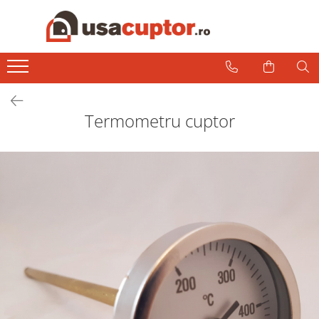
Accesorii si componente
Cuptor soba
Admisie aer pentru ardere
Termometru cuptor
Hai la Grătar!
Plite de gatit
Aprindere si intretinere
Componente sobe