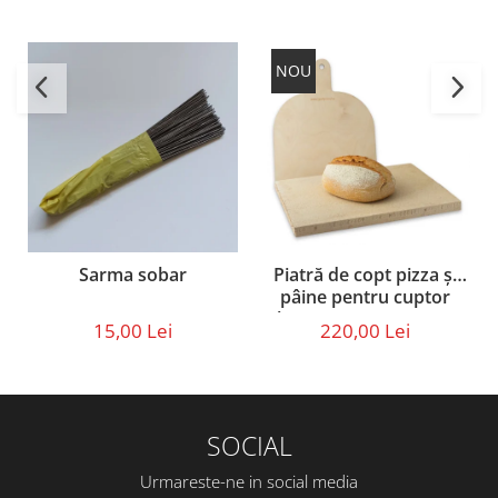
NOU
Piatră de copt pizza și
Sarma sobar
pâine pentru cuptor
electric sau pe gaz – set
220,00 Lei
15,00 Lei
cu paletă din lemn (40 ×
30 × 2,5 cm)
SOCIAL
Urmareste-ne in social media