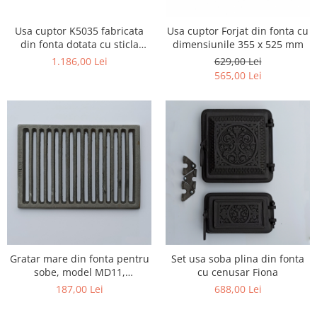
Usa cuptor K5035 fabricata
Usa cuptor Forjat din fonta cu
din fonta dotata cu sticla
dimensiunile 355 x 525 mm
termorezistenta
1.186,00 Lei
629,00 Lei
565,00 Lei
Gratar mare din fonta pentru
Set usa soba plina din fonta
sobe, model MD11,
cu cenusar Fiona
dimensiuni 36 x 24,5 cm
187,00 Lei
688,00 Lei