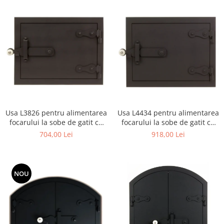
Usa L3826 pentru alimentarea
Usa L4434 pentru alimentarea
focarului la sobe de gatit cu
focarului la sobe de gatit cu
dimensiunea 38 X 26 cm
dimensiunea 44 X 34 cm
704,00 Lei
918,00 Lei
NOU