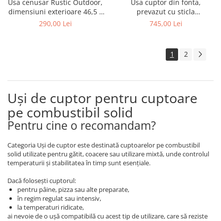
Usa cenusar Rustic Outdoor,
Usa cuptor din fonta,
dimensiuni exterioare 46,5 x
prevazut cu sticla
26,5 cm
termorezistenta, dimensiuni
290,00 Lei
745,00 Lei
59 x 48 cm
1
2
Uși de cuptor pentru cuptoare
pe combustibil solid
Pentru cine o recomandam?
Categoria Uși de cuptor este destinată cuptoarelor pe combustibil
solid utilizate pentru gătit, coacere sau utilizare mixtă, unde controlul
temperaturii și stabilitatea în timp sunt esențiale.
Dacă folosești cuptorul:
pentru pâine, pizza sau alte preparate,
în regim regulat sau intensiv,
la temperaturi ridicate,
ai nevoie de o ușă compatibilă cu acest tip de utilizare, care să reziste