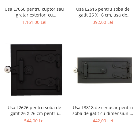
Usa L7050 pentru cuptor sau
Usa L2616 pentru soba de
gratar exterior, cu
gatit 26 X 16 cm, usa de
dimensiunile 70 x 50 cm
cenusar
1.161,00 Lei
392,00 Lei
Usa L2626 pentru soba de
Usa L3818 de cenusar pentru
gatit 26 X 26 cm pentru
soba de gatit cu dimensiunile
alimentarea focarului
38 X 18 cm
544,00 Lei
442,00 Lei