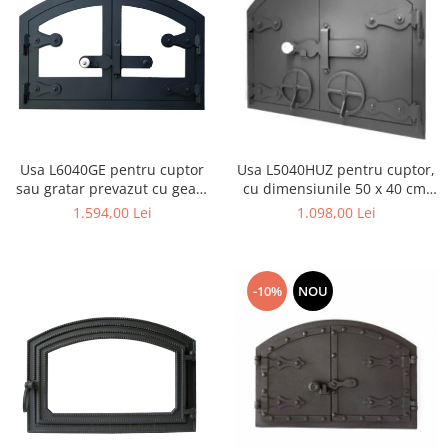
Usa L6040GE pentru cuptor
Usa L5040HUZ pentru cuptor,
sau gratar prevazut cu geam
cu dimensiunile 50 x 40 cm,
termorezistent, cu
prevazut cu grila
1.594,00 Lei
1.098,00 Lei
dimensiunile 60 x 40 cm
-10%
NOU