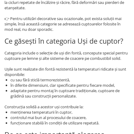
la cicluri repetate de încălzire și răcire, fără deformări sau pierderi de
etanșeitate.
👉 Pentru utilizări decorative sau ocazionale, pot exista soluții mai
simple, însă această categorie se adresează cuptoarelor folosite în
mod real, nu doar sporadic.
Ce găsești în categoria Uși de cuptor?
Categoria include o selecție de uși din fontă, concepute special pentru
cuptoare pe lemne și alte sisteme de coacere pe combustibil solid.
Ușile sunt realizate din fontă rezistentă la temperaturi ridicate și sunt
disponibile:
cu sau fără sticlă termorezistentă,
în diferite dimensiuni, clar specificate pentru fiecare model,
adaptate pentru montaj în cuptoare tradiționale, cuptoare de
grădină sau construcții personalizate.
Construcția solidă a acestor uși contribuie la:
menținerea temperaturii în cuptor,
controlul mai bun al procesului de coacere,
funcționare stabilă în condiții de utilizare repetată.