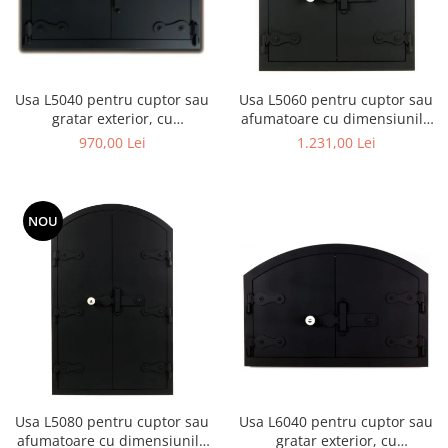
Usa L5040 pentru cuptor sau
Usa L5060 pentru cuptor sau
gratar exterior, cu
afumatoare cu dimensiunile
dimensiunile 50 x 40 cm
50 x 60 cm
970,00 Lei
1.231,00 Lei
NOU
Usa L5080 pentru cuptor sau
Usa L6040 pentru cuptor sau
afumatoare cu dimensiunile
gratar exterior, cu