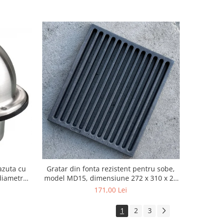
azuta cu
Gratar din fonta rezistent pentru sobe,
 diametru
model MD15, dimensiune 272 x 310 x 20
mm
171,00 Lei
1
2
3