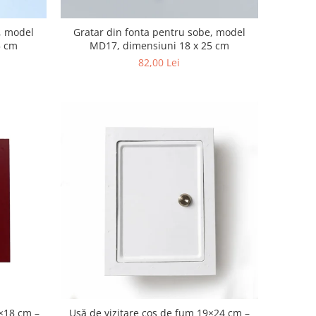
, model
Gratar din fonta pentru sobe, model
5 cm
MD17, dimensiuni 18 x 25 cm
82,00 Lei
 ×18 cm –
Ușă de vizitare coș de fum 19×24 cm –