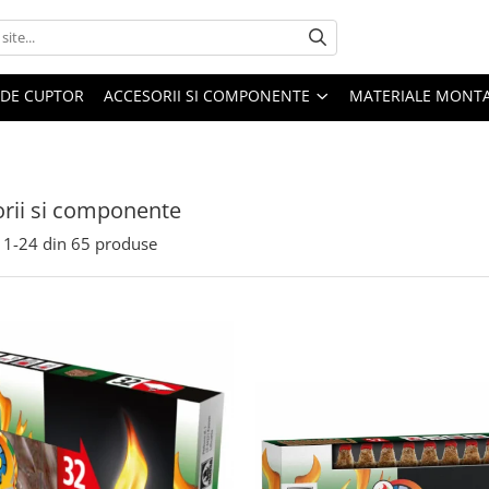
 DE CUPTOR
ACCESORII SI COMPONENTE
MATERIALE MONTA
rii si componente
1-
24
din
65
produse