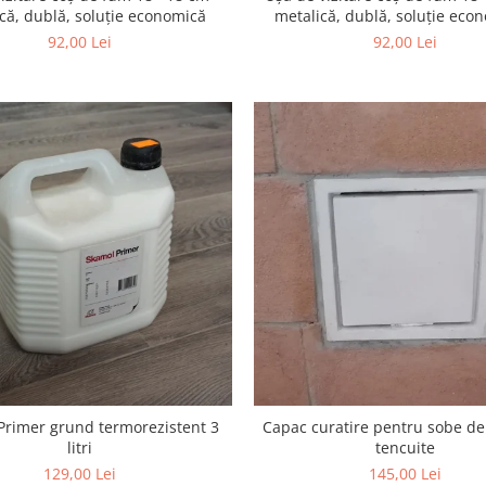
că, dublă, soluție economică
metalică, dublă, soluție econ
Rosie
92,00 Lei
92,00 Lei
Primer grund termorezistent 3
Capac curatire pentru sobe de
litri
tencuite
129,00 Lei
145,00 Lei