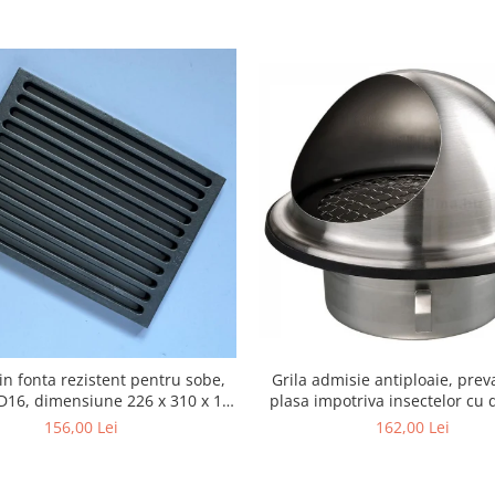
Grila admisie antiploaie, prev
in fonta rezistent pentru sobe,
plasa impotriva insectelor cu
16, dimensiune 226 x 310 x 18
125mm
mm
162,00 Lei
156,00 Lei