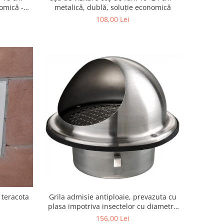
omică -
metalică, dublă, soluție economică
108,00 Lei
Grila admisie antiploaie, prevazuta cu
 teracota
plasa impotriva insectelor cu diametru
100mm
156,00 Lei