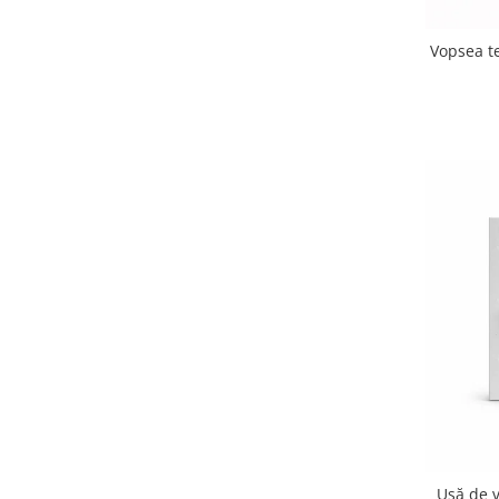
Vopsea t
Ușă de v