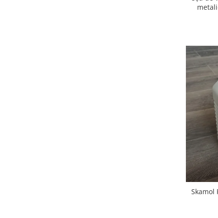
metali
Skamol 