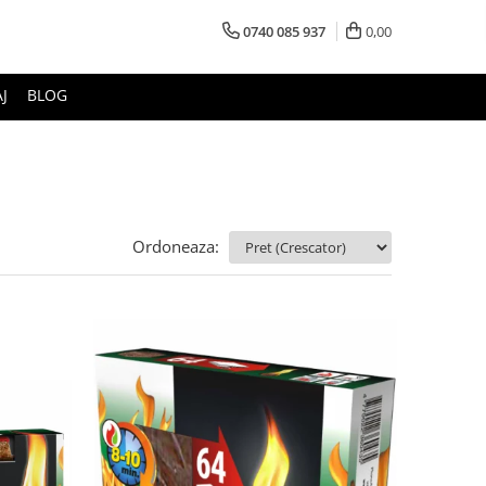
0740 085 937
0,00
J
BLOG
Ordoneaza: