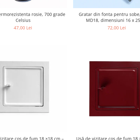
ermorezistenta rosie, 700 grade
Gratar din fonta pentru sobe
Celsius
MD18, dimensiuni 16 x 2
47,00 Lei
72,00 Lei
izitare coș de fum 18 ×18 cm –
Ușă de vizitare coș de fum 18