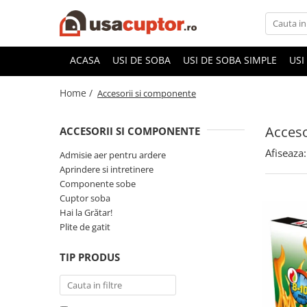
Accesorii si componente
ACASA
USI DE SOBA
USI DE SOBA SIMPLE
USI
Cuptor soba
Home /
Accesorii si componente
Admisie aer pentru ardere
Hai la Grătar!
Acceso
ACCESORII SI COMPONENTE
Plite de gatit
Afiseaza:
Admisie aer pentru ardere
Aprindere si intretinere
Aprindere si intretinere
Componente sobe
Componente sobe
Cuptor soba
Hai la Grătar!
Plite de gatit
TIP PRODUS